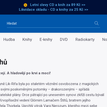
Letní slevy CD a knih
za 89 Kč >>
Likvidace skladu - CD a knihy za 25 Kč >>
Vyhledávání
Hudba
Knihy
E-knihy
DVD
Radiokarty
No
hů
jí. A hladovějí po krvi a moci!
yně Lik-Rifa byla po staletém věznění osvobozena z magických
e svými poskvrněnými potomky – drakorozenými – spřádá
telské plány. Orce pátrající po uneseném synovi zkříží cestu bývalí
 Krvopřísežní vedení Glórnim Lamačem Štítů, bratrem jejího
ela Thorkela. Uprchlý otrok Varg Nerozum, kterého mezi sebe