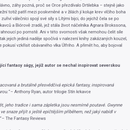
edávno, záhy pozná, proč se Orce přezdívalo Drtilebka – stejně jako
ežní totiž patří mezi poskvrněné a v žilách jí koluje krev vlčího boha
 zuřiví válečníci spojí své síly s Lítými bijci, do jejichž čela se po
rkavců a Biórově zradě, jež stála život náčelníka Agnara Brokssona,
prahnoucí po pomstě. Ani v této svornosti však nemohou čelit síle
tak jejich jediná naděje spočívá v nalezení knihy zakázaných kouzel,
e pokusí vzkřísit obávaného vlka Úlfriho. A přimět ho, aby bojoval
jící fantasy ságy, jejíž autor se nechal inspirovat severskou
acovaná a brutálně přesvědčivá epická fantasy, inspirovaná
urou.“
– Anthony Ryan, autor trilogie Stín krkavce
t, jeho tradice i sama zápletka jsou nesmírně poutavé. Gwynne
ve snaze přijít s ještě epičtějším příběhem, než jaký nabídl v
“
– The Fantasy Reviews