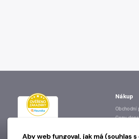
Nákup
Obchodní 
Ceny dopr
Reklamac
Aby web fungoval, jak má (souhlas s
Prodejna