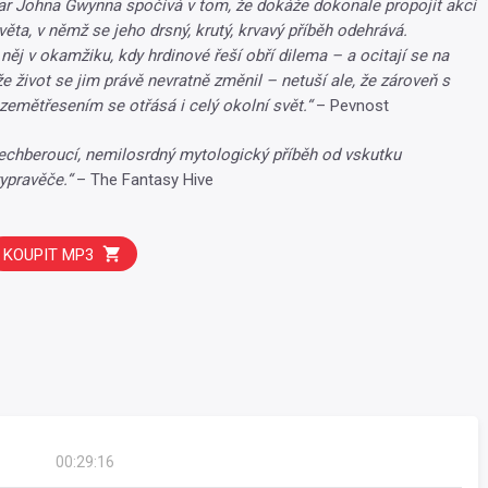
ar Johna Gwynna spočívá v tom, že dokáže dokonale propojit akci
věta, v němž se jeho drsný, krutý, krvavý příběh odehrává.
ěj v okamžiku, kdy hrdinové řeší obří dilema – a ocitají se na
že život se jim právě nevratně změnil – netuší ale, že zároveň s
zemětřesením se otřásá i celý okolní svět.“
– Pevnost
echberoucí, nemilosrdný mytologický příběh od vskutku
ypravěče.“
– The Fantasy Hive
KOUPIT MP3
00:29:16