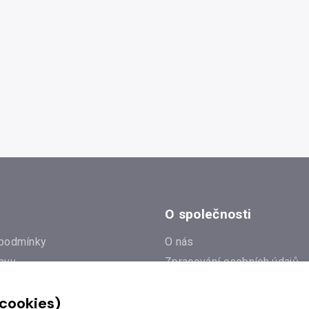
O společnosti
podmínky
O nás
avy
Zpracování osobních údajů
e
Zásady práce s cookies
 cookies)
Klub Radioservis