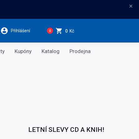
×
Přihlášení
0
Kč
0
ty
Kupóny
Katalog
Prodejna
LETNÍ SLEVY CD A KNIH!