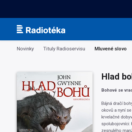
Kategorie
Novinky
Tituly Radioservisu
Mluvené slovo
Hlad bo
Bohové se vrace
Bájná dračí boh
okovů a nyní s
krvelačné dobyva
spolubojovníci:
zesnulého manž