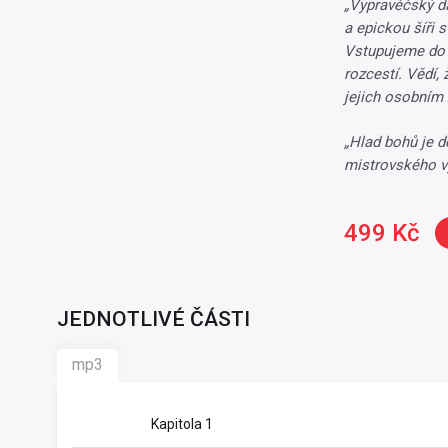
„Vypravěčský d
a epickou šíři s
Vstupujeme do n
rozcestí. Vědí, 
jejich osobním 
„Hlad bohů je d
mistrovského v
499 Kč
JEDNOTLIVÉ ČÁSTI
mp3
Kapitola 1