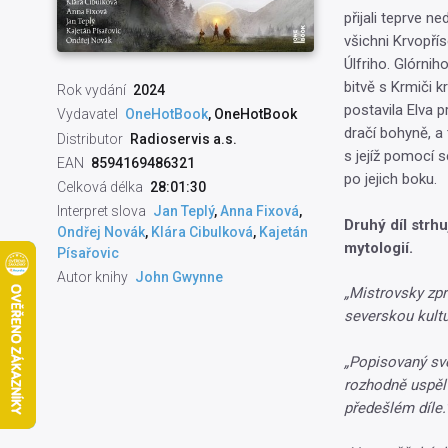
přijali teprve n
všichni Krvopřís
Úlfriho. Glórniho
bitvě s Krmiči k
Rok vydání
2024
postavila Elva 
Vydavatel
OneHotBook
, OneHotBook
dračí bohyně, a 
Distributor
Radioservis a.s.
s jejíž pomocí s
EAN
8594169486321
po jejich boku.
Celková délka
28:01:30
Interpret slova
Jan Teplý
,
Anna Fixová
,
Druhý díl strhu
Ondřej Novák
,
Klára Cibulková
,
Kajetán
mytologií.
Písařovic
Autor knihy
John Gwynne
„Mistrovsky zpr
severskou kult
„Popisovaný svě
rozhodně uspěl 
předešlém díle.