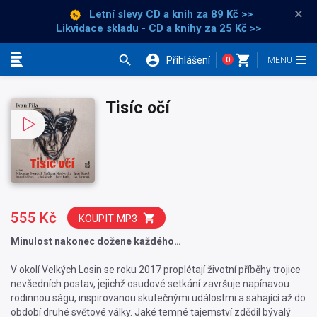
×
Letní slevy CD a knih
za 89 Kč >>
Likvidace skladu - CD a knihy za 25 Kč >>
Přihlášení
0
Kategorie
Tisíc očí
555 Kč
KOUPIT MP3
Minulost nakonec dožene každého…
V okolí Velkých Losin se roku 2017 proplétají životní příběhy trojice
nevšedních postav, jejichž osudové setkání završuje napínavou
rodinnou ságu, inspirovanou skutečnými událostmi a sahající až do
období druhé světové války. Jaké temné tajemství zdědil bývalý