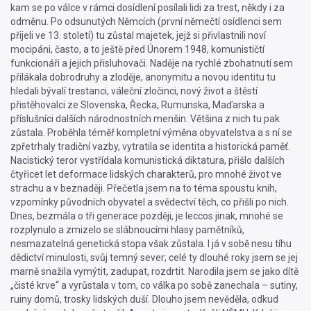
kam se po válce v rámci dosídlení posílali lidi za trest, někdy i za
odměnu. Po odsunutých Němcích (první němečtí osídlenci sem
přijeli ve 13. století) tu zůstal majetek, jejž si přivlastnili noví
mocipáni, často, a to ještě před Únorem 1948, komunističtí
funkcionáři a jejich přisluhovači. Naděje na rychlé zbohatnutí sem
přilákala dobrodruhy a zloděje, anonymitu a novou identitu tu
hledali bývalí trestanci, váleční zločinci, nový život a štěstí
přistěhovalci ze Slovenska, Řecka, Rumunska, Maďarska a
příslušníci dalších národnostních menšin. Většina z nich tu pak
zůstala. Proběhla téměř kompletní výměna obyvatelstva a s ní se
zpřetrhaly tradiční vazby, vytratila se identita a historická paměť.
Nacistický teror vystřídala komunistická diktatura, přišlo dalších
čtyřicet let deformace lidských charakterů, pro mnohé život ve
strachu a v beznaději. Přečetla jsem na to téma spoustu knih,
vzpomínky původních obyvatel a svědectví těch, co přišli po nich.
Dnes, bezmála o tři generace později, je leccos jinak, mnohé se
rozplynulo a zmizelo se slábnoucími hlasy pamětníků,
nesmazatelná genetická stopa však zůstala. I já v sobě nesu tíhu
dědictví minulosti, svůj temný sever; celé ty dlouhé roky jsem se jej
marně snažila vymýtit, zadupat, rozdrtit. Narodila jsem se jako dítě
„čisté krve“ a vyrůstala v tom, co válka po sobě zanechala – sutiny,
ruiny domů, trosky lidských duší. Dlouho jsem nevěděla, odkud