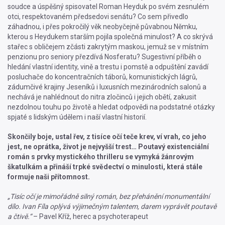
soudce a úspěšný spisovatel Roman Heyduk po svém zesnulém
otci, respektovaném předsedovi senátu? Co sem přivedlo
záhadnou, i přes pokročilý věk neobyčejně půvabnou Němku,
kterou s Heydukem starším pojila společná minulost? A co skrývá
stařec s obličejem zčásti zakrytým maskou, jemuž se v místním
penzionu pro seniory přezdívá Nosferatu? Sugestivní příběh o
hledání vlastní identity, vině a trestu i pomstě a odpuštění zavádí
posluchače do koncentračních táborů, komunistických lágrů,
zádumčivé krajiny Jeseníků i luxusních mezinárodních salonů a
nechává je nahlédnout do nitra zločinců i jejich obětí, zakusit
nezdolnou touhu po životě a hledat odpovědi na podstatné otázky
spjaté s lidským údělem i naší vlastní historií.
Skončily boje, ustal řev, z tisíce očí teče krev, ví vrah, co jeho
jest, ne oprátka, život je nejvyšší trest… Poutavý existenciální
román s prvky mystického thrilleru se vymyká žánrovým
škatulkám a přináší trpké svědectví o minulosti, která stále
formuje naši přítomnost.
„Tisíc očí je mimořádně silný román, bez přehánění monumentální
dílo. Ivan Fíla oplývá výjimečným talentem, darem vyprávět poutavě
a čtivě.“
– Pavel Kříž, herec a psychoterapeut