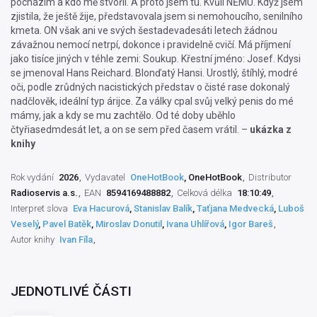
pocházím a kdo mě stvořil. A proto jsem tu. Kvůli NĚMU. Když jsem
zjistila, že ještě žije, představovala jsem si nemohoucího, senilního
kmeta. ON však ani ve svých šestadevadesáti letech žádnou
závažnou nemocí netrpí, dokonce i pravidelně cvičí. Má příjmení
jako tisíce jiných v téhle zemi: Soukup. Křestní jméno: Josef. Kdysi
se jmenoval Hans Reichard. Blonďatý Hansi. Urostlý, štíhlý, modré
oči, podle zrůdných nacistických představ o čisté rase dokonalý
nadčlověk, ideální typ árijce. Za války cpal svůj velký penis do mé
mámy, jak a kdy se mu zachtělo. Od té doby uběhlo
čtyřiasedmdesát let, a on se sem před časem vrátil. –
ukázka z
knihy
Rok vydání
2026
Vydavatel
OneHotBook
, OneHotBook
Distributor
Radioservis a.s.
EAN
8594169488882
Celková délka
18:10:49
Interpret slova
Eva Hacurová
,
Stanislav Balík
,
Taťjana Medvecká
,
Luboš
Veselý
,
Pavel Batěk
,
Miroslav Donutil
,
Ivana Uhlířová
,
Igor Bareš
Autor knihy
Ivan Fíla
JEDNOTLIVÉ ČÁSTI