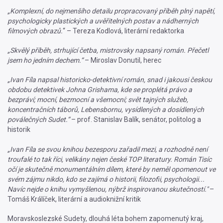
„Komplexní, do nejmenšího detailu propracovaný příběh plný napětí,
psychologicky plastických a uvěřitelných postav a nádherných
filmových obrazů.
“ – Tereza Kodlová, literární redaktorka
„Skvělý příběh, strhující četba, mistrovsky napsaný román. Přečetl
jsem ho jedním dechem.“
– Miroslav Donutil, herec
„Ivan Fíla napsal historicko-detektivní román, snad i jakousi českou
obdobu detektivek Johna Grishama, kde se proplétá právo a
bezpráví; mocní, bezmocní a všemocní; svět tajných služeb,
koncentračních táborů, Lebensbornu, vysídlených a dosídlených
poválečných Sudet.“
– prof. Stanislav Balík, senátor, politolog a
historik
„Ivan Fíla se svou knihou bezesporu zařadil mezi, a rozhodně není
troufalé to tak říci, velikány nejen české TOP literatury. Román Tisíc
očí je skutečně monumentálním dílem, které by neměl opomenout ve
svém zájmu nikdo, kdo se zajímá o historii, filozofii, psychologii...
Navíc nejde o knihu vymyšlenou, nýbrž inspirovanou skutečností."
–
Tomáš Králíček, literární a audioknižní kritik
Moravskoslezské Sudety, dlouhá léta bohem zapomenutý kraj,