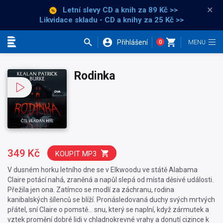
×
Letní slevy CD a knih
za 89 Kč >>
Likvidace skladu - CD a knihy za 25 Kč >>
Přihlášení
0
Kategorie
Rodinka
349 Kč
KOUPIT MP3
V dusném horku letního dne se v Elkwoodu ve státě Alabama
Claire potácí nahá, zraněná a napůl slepá od místa děsivé události.
Přežila jen ona. Zatímco se modlí za záchranu, rodina
kanibalských šílenců se blíží. Pronásledovaná duchy svých mrtvých
přátel, sní Claire o pomstě… snu, který se naplní, když zármutek a
vztek promění dobré lidi v chladnokrevné vrahy a donutí cizince k