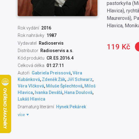
pastorkyňa (Mi
Hlavica), rycht
Maurerová), Pa
Hlavica, Monik
Rok vydání
2016
Rok nahrávky
1987
Vydavatel
Radioservis
119 Kč
Distributor
Radioservis a.s.
Kód produktu
CR.ES.2016.4
Celková délka
01:27:11
Autoři
Gabriela Preissová
,
Věra
Kubánková
,
Zdeněk Žák
,
Jiří Schwarz
,
Věra Vlčková
,
Miluše Šplechtová
,
Miloš
Hlavica
,
Ivanka Devátá
,
Hana Doulová
,
Lukáš Hlavica
Dramaturg literární
Hynek Pekárek
Natáčecí technik
Zuzana Bartáčková
více
Režisér pořadu
Jiří Frehár
,
Jana
Klimentová
Režisér hudby
Pavel Gilík