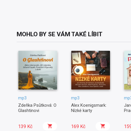
MOHLO BY SE VÁM TAKÉ LÍBIT
mp3
mp3
mp
Zdeňka Psůtková: O
Alex Koenigsmark:
Jar
Glashtinovi
Nízké karty
Pra
139 Kč
169 Kč
15