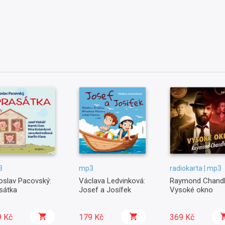
3
mp3
radiokarta | mp3
oslav Pacovský:
Václava Ledvinková:
Raymond Chandl
sátka
Josef a Josífek
Vysoké okno
9 Kč
179 Kč
369 Kč