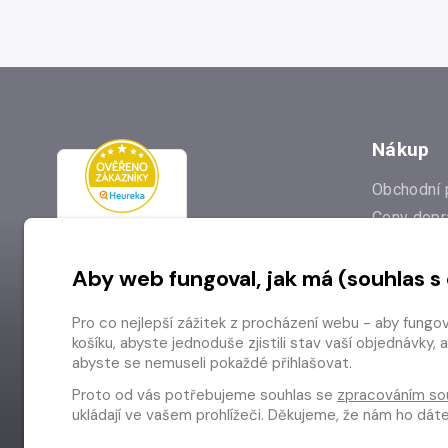
Nákup
Obchodní 
Ceny dopr
Reklamac
Aby web fungoval, jak má (souhlas s
Prodejna
Nejčastějš
Pro co nejlepší zážitek z procházení webu - aby fungo
Odstoupen
košíku, abyste jednoduše zjistili stav vaší objednávk
abyste se nemuseli pokaždé přihlašovat.
Proto od vás potřebujeme souhlas se
zpracováním so
ukládají ve vašem prohlížeči. Děkujeme, že nám ho dá
Copyright © 2026 Radioservis a.s.