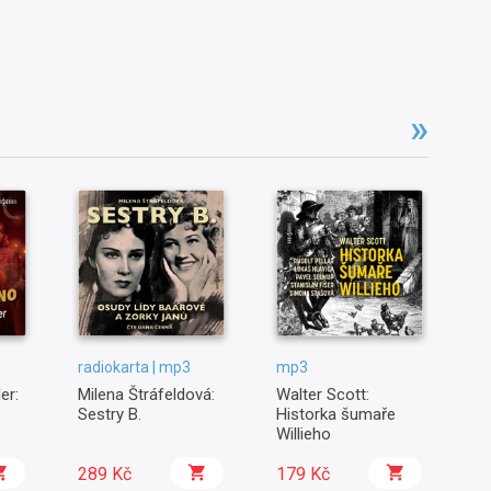
radiokarta | mp3
mp3
m
er:
Milena Štráfeldová:
Walter Scott:
Zl
Sestry B.
Historka šumaře
pá
Willieho
289 Kč
179 Kč
1