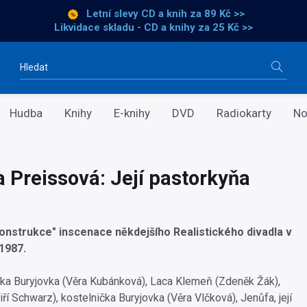
Letní slevy CD a knih
za 89 Kč >>
Likvidace skladu - CD a knihy za 25 Kč >>
Vyhledávání
Hudba
Knihy
E-knihy
DVD
Radiokarty
No
a Preissová: Její pastorkyňa
onstrukce" inscenace někdejšího Realistického divadla v
1987.
enka Buryjovka (Věra Kubánková), Laca Klemeň (Zdeněk Žák),
iří Schwarz), kostelnička Buryjovka (Věra Vlčková), Jenůfa, její