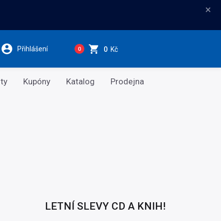
×
Přihlášení
0
Kč
0
ty
Kupóny
Katalog
Prodejna
LETNÍ SLEVY CD A KNIH!