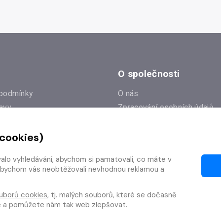
O společnosti
podmínky
O nás
avy
Zpracování osobních údajů
e
Zásady práce s cookies
 cookies)
Klub Radioservis
í dotazy
Kontakty
valo vyhledávání, abychom si pamatovali, co máte v
í od smlouvy
y, abychom vás neobtěžovali nevhodnou reklamou a
uborů cookies
, tj. malých souborů, které se dočasně
te a pomůžete nám tak web zlepšovat.