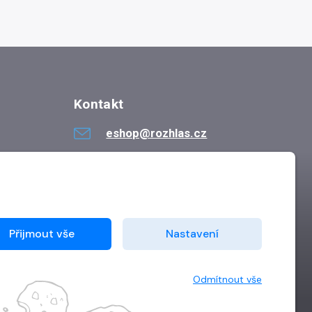
Kontakt
eshop@rozhlas.cz
724 819 319
Po - Pá 8:30 - 16:30
Přijmout vše
Nastavení
Odmítnout vše
Vytvořilo
Grand IT s.r.o.