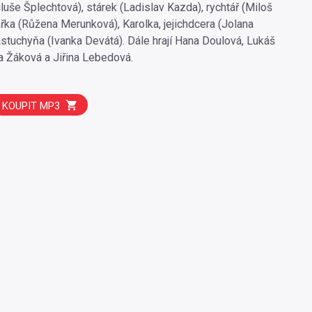
luše Šplechtová), stárek (Ladislav Kazda), rychtář (Miloš
ářka (Růžena Merunková), Karolka, jejichdcera (Jolana
stuchyňa (Ivanka Devátá). Dále hrají Hana Doulová, Lukáš
a Žáková a Jiřina Lebedová.
KOUPIT MP3