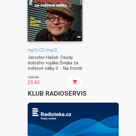
mp3 | CD (mp3)
Jaroslav Hašek: Osudy
dobrého vojáka Švejka za
světové války II. - Na frontě
199 Kč
25 Kč
KLUB RADIOSERVIS