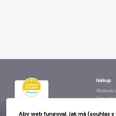
Nákup
Obchodní 
Ceny dopr
Reklamac
Aby web fungoval, jak má (souhlas s
Prodejna