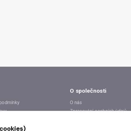
O společnosti
podmínky
O nás
avy
Zpracování osobních údajů
e
Zásady práce s cookies
 cookies)
Klub Radioservis