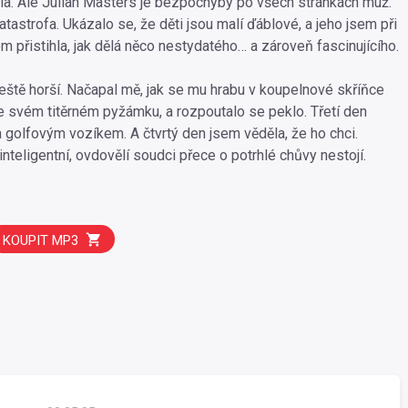
a. Ale Julian Masters je bezpochyby po všech stránkách muž.
atastrofa. Ukázalo se, že děti jsou malí ďáblové, a jeho jsem při
 přistihla, jak dělá něco nestydatého… a zároveň fascinujícího.
ještě horší. Načapal mě, jak se mu hrabu v koupelnové skříňce
e svém titěrném pyžámku, a rozpoutalo se peklo. Třetí den
a golfovým vozíkem. A čtvrtý den jsem věděla, že ho chci.
nteligentní, ovdovělí soudci přece o potrhlé chůvy nestojí.
KOUPIT MP3