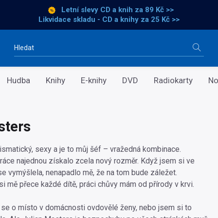
Letní slevy CD a knih
za 89 Kč >>
Likvidace skladu - CD a knihy za 25 Kč >>
Vyhledávání
Hudba
Knihy
E-knihy
DVD
Radiokarty
No
sters
ismatický, sexy a je to můj šéf – vražedná kombinace.
ráce najednou získalo zcela nový rozměr. Když jsem si ve
e vymýšlela, nenapadlo mě, že na tom bude záležet.
si mě přece každé dítě, práci chůvy mám od přírody v krvi.
se o místo v domácnosti ovdovělé ženy, nebo jsem si to