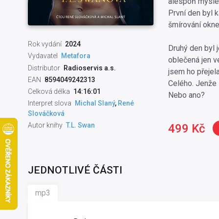
alespoň myslel
První den byl k
šmírování oknem
Rok vydání
2024
Druhý den byl 
Vydavatel
Metafora
oblečená jen v
Distributor
Radioservis a.s.
jsem ho přejel
EAN
8594049242313
Celého. Jenže i
Celková délka
14:16:01
Nebo ano?
Interpret slova
Michal Slaný
,
René
Slováčková
Autor knihy
T.L. Swan
499 Kč
JEDNOTLIVÉ ČÁSTI
mp3