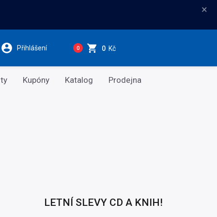
×
Přihlášení
0
Kč
0
ty
Kupóny
Katalog
Prodejna
LETNÍ SLEVY CD A KNIH!