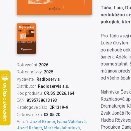
Táňa, Luis, Du
nedokážou se 
pokojích, kter
Pro Táňu a její
Luise úkrytem 
po nehodě odká
šanci a Adéla j
osamostatnit. 
Rok vydání
2026
má jinou předs
Rok nahrávky
2025
od všeho špat
Vydavatel
Radioservis
Distributor
Radioservis a.s.
Nahrávka Česk
Kód produktu
CR.SS.2026.164
Rozhlasová úpr
EAN
8595738613193
Dramaturgie Kl
Katalogové číslo
CR1319-9
Zvuk Jonáš Ro
Celková délka
03:05:20
Hudba Röykso
Autoři
Jozef Kroner
,
Ivana Valešová
,
Produkce Dana
Jozef Króner
,
Markéta Jahodová
,