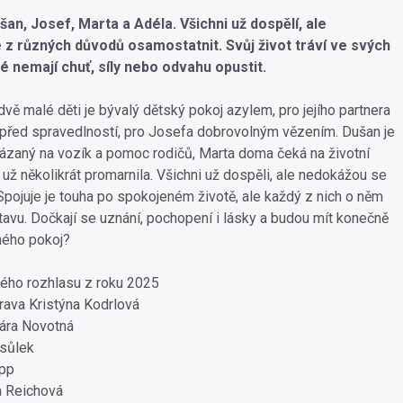
šan, Josef, Marta a Adéla. Všichni už dospělí, ale
z různých důvodů osamostatnit. Svůj život tráví ve svých
é nemají chuť, síly nebo odvahu opustit.
 dvě malé děti je bývalý dětský pokoj azylem, pro jejího partnera
před spravedlností, pro Josefa dobrovolným vězením. Dušan je
zaný na vozík a pomoc rodičů, Marta doma čeká na životní
i už několikrát promarnila. Všichni už dospěli, ale nedokážou se
Spojuje je touha po spokojeném životě, ale každý z nich o něm
tavu. Dočkají se uznání, pochopení i lásky a budou mít konečně
ného pokoj?
ého rozhlasu z roku 2025
ava Kristýna Kodrlová
ára Novotná
sůlek
pp
 Reichová