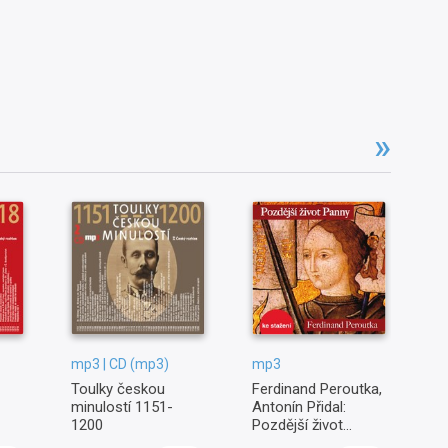
mp3 | CD (mp3)
mp3
mp
Toulky českou
Ferdinand Peroutka,
To
minulostí 1151-
Antonín Přidal:
mi
1200
Pozdější život
1
Panny