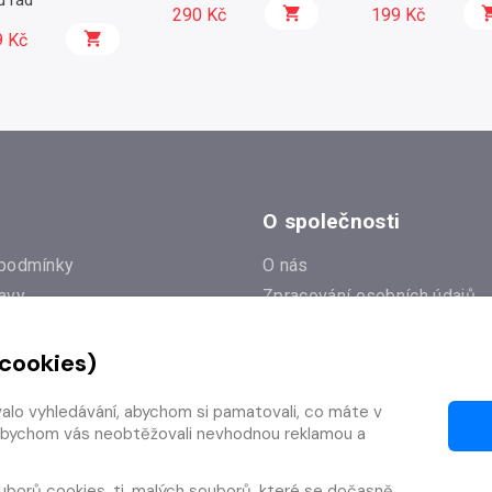
u rád
290 Kč
199 Kč
9 Kč
O společnosti
podmínky
O nás
avy
Zpracování osobních údajů
e
Zásady práce s cookies
 cookies)
Klub Radioservis
í dotazy
Kontakty
valo vyhledávání, abychom si pamatovali, co máte v
í od smlouvy
y, abychom vás neobtěžovali nevhodnou reklamou a
uborů cookies
, tj. malých souborů, které se dočasně