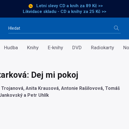
Letní slevy CD a knih
za 89 Kč >>
Likvidace skladu - CD a knihy za 25 Kč >>
Vyhledávání
Hudba
Knihy
E-knihy
DVD
Radiokarty
No
tarková: Dej mi pokoj
a Trojanová, Anita Krausová, Antonie Rašilovová, Tomáš
Jankovský a Petr Uhlík