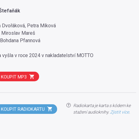
 Štefaňák
a Dvořáková, Petra Míková
a Miroslav Mareš
 Bohdana Pfannová
a vyšla v roce 2024 v nakladatelství MOTTO
KOUPIT MP3
Radiokarta je karta s kódem ke
KOUPIT RADIOKARTU
stažení audioknihy.
Zjistit více
.