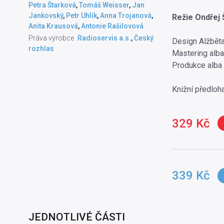
Petra Štarková
,
Tomáš Weisser
,
Jan
Jankovský
,
Petr Uhlík
,
Anna Trojanová
,
Režie Ondřej
Anita Krausová
,
Antonie Rašilovová
Práva výrobce
Radioservis a.s.
,
Český
Design Alžbět
rozhlas
Mastering alb
Produkce alba
Knižní předloh
329 Kč
339 Kč
JEDNOTLIVÉ ČÁSTI