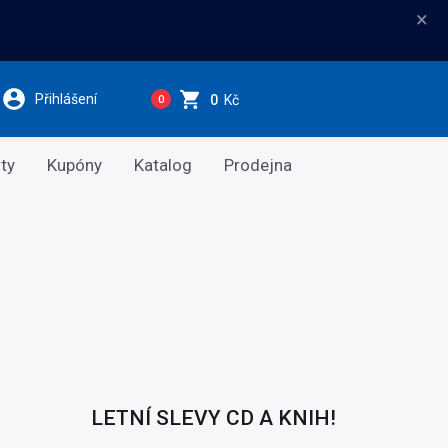
×
Přihlášení
0
Kč
0
ty
Kupóny
Katalog
Prodejna
LETNÍ SLEVY CD A KNIH!