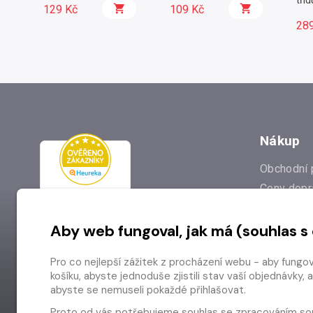
tříd
129 Kč
109 Kč
28
Nákup
Obchodní 
Ceny dopr
Reklamac
Aby web fungoval, jak má (souhlas s
Prodejna
Nejčastějš
Pro co nejlepší zážitek z procházení webu - aby fungo
Odstoupen
košíku, abyste jednoduše zjistili stav vaší objednávk
abyste se nemuseli pokaždé přihlašovat.
Proto od vás potřebujeme souhlas se
zpracováním so