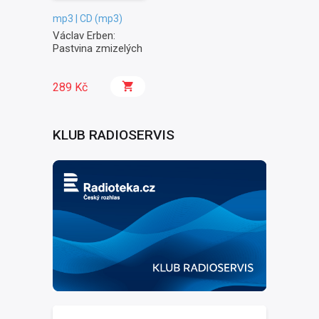
mp3 | CD (mp3)
Václav Erben:
Pastvina zmizelých
289 Kč
KLUB RADIOSERVIS