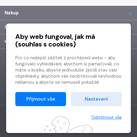
Nákup
O společnosti
Aby web fungoval, jak má
Kontakt
(souhlas s cookies)
Pro co nejlepší zážitek z procházení webu - aby
fungovalo vyhledávání, abychom si pamatovali, co
máte v košíku, abyste jednoduše zjistili stav vaší
objednávky, abychom vás neobtěžovali nevhodnou
reklamou a abyste se nemuseli pokaždé
přihlašovat.
Proto od vás potřebujeme souhlas se
Přijmout vše
Nastavení
zpracováním souborů cookies
, tj. malých souborů,
které se dočasně ukládají ve vašem prohlížeči.
Děkujeme, že nám ho dáte a pomůžete nám tak
Odmítnout vše
web zlepšovat.
Vytvořilo
Grand IT s.r.o.
Copyright © 2026 Radioservis a.s.