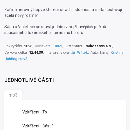
Začíná nerovný boj, ve kterém strach, oddanost a msta dostávají
zcela nový rozměr.
Sága o Violetech se stává jedním z nejžhavějších počinů
současného tuzemského literárního hororu.
Rok vydání
2026
Vydavatel
CtiMi
Distributor
Radioservis a.s.
Celková délka
12:44:39
Interpret slova
Jiří Wittek
Autor knihy
Kristina
Haidingerová
JEDNOTLIVÉ ČÁSTI
mp3
Vzkříšení - To
Vzkříšení - Část 1