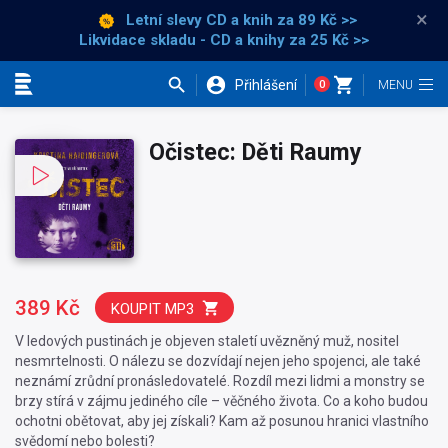
×
Letní slevy CD a knih
za 89 Kč >>
Likvidace skladu - CD a knihy za 25 Kč >>
Přihlášení
0
Kategorie
Očistec: Děti Raumy
389 Kč
KOUPIT MP3
V ledových pustinách je objeven staletí uvězněný muž, nositel
nesmrtelnosti. O nálezu se dozvídají nejen jeho spojenci, ale také
neznámí zrůdní pronásledovatelé. Rozdíl mezi lidmi a monstry se
brzy stírá v zájmu jediného cíle – věčného života. Co a koho budou
ochotni obětovat, aby jej získali? Kam až posunou hranici vlastního
svědomí nebo bolesti?