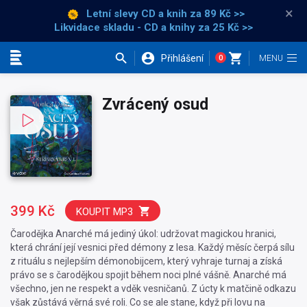
×
Letní slevy CD a knih
za 89 Kč >>
Likvidace skladu - CD a knihy za 25 Kč >>
Přihlášení
0
Kategorie
Zvrácený osud
399 Kč
KOUPIT MP3
Čarodějka Anarché má jediný úkol: udržovat magickou hranici,
která chrání její vesnici před démony z lesa. Každý měsíc čerpá sílu
z rituálu s nejlepším démonobijcem, který vyhraje turnaj a získá
právo se s čarodějkou spojit během noci plné vášně. Anarché má
všechno, jen ne respekt a vděk vesničanů. Z úcty k matčině odkazu
však zůstává věrná své roli. Co se ale stane, když při lovu na