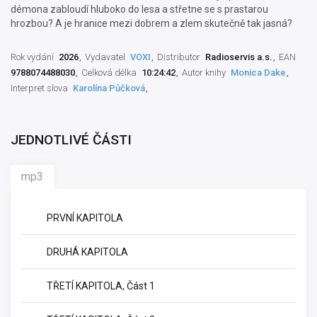
démona zabloudí hluboko do lesa a střetne se s prastarou
hrozbou? A je hranice mezi dobrem a zlem skutečně tak jasná?
Rok vydání
2026
Vydavatel
VOXI
Distributor
Radioservis a.s.
EAN
9788074488030
Celková délka
10:24:42
Autor knihy
Monica Dake
Interpret slova
Karolína Půčková
JEDNOTLIVÉ ČÁSTI
mp3
PRVNÍ KAPITOLA
DRUHÁ KAPITOLA
TŘETÍ KAPITOLA, Část 1