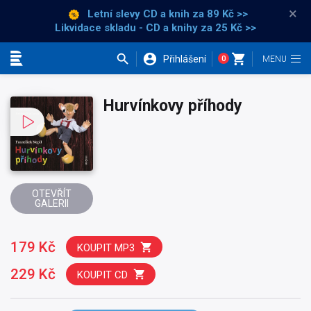
×
Letní slevy CD a knih
za 89 Kč >>
Likvidace skladu - CD a knihy za 25 Kč >>
Přihlášení
0
Kategorie
Hurvínkovy příhody
OTEVŘÍT
GALERII
179 Kč
KOUPIT MP3
229 Kč
KOUPIT CD