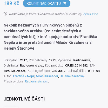
189 Kč
KOUPIT RADIOKARTU
Radiokarta je karta s kódem ke stažení audioknihy.
Zjistit více
.
Několik neznámých Hurvínkových příběhů z
rozhlasového archivu (ze sedmdesátých a
osmdesátých let), které spojuje autorství Františka
Nepila a interpretační umění Miloše Kirschnera a
Heleny Štáchové
Rok vydání
2017
Rok nahrávky
1971
Vydavatel
Radioservis
Distributor
Radioservis a.s.
Kód produktu
CR.ES.2014.282
EAN
8590236095625
Katalogové číslo
CR0956-2
Celková délka
01:11:04
Autoři
František Nepil
,
Miloš Kirschner
,
Helena Stachová
Práva výrobce
Radioservis a.s.
JEDNOTLIVÉ ČÁSTI