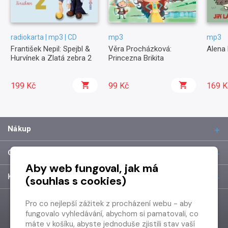
radiokarta | mp3 | CD
mp3
mp3
František Nepil: Spejbl &
Věra Procházková:
Alena 
Hurvínek a Zlatá zebra 2
Princezna Brikita
199 Kč
99 Kč
169 K
Nákup
O společnosti
Aby web fungoval, jak má
Kontakt
(souhlas s cookies)
Pro co nejlepší zážitek z procházení webu - aby
fungovalo vyhledávání, abychom si pamatovali, co
máte v košíku, abyste jednoduše zjistili stav vaší