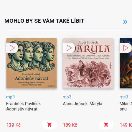
MOHLO BY SE VÁM TAKÉ LÍBIT
mp3
mp3
mp3
František Pavlíček:
Alois Jirásek: Maryla
Milan 
Adonisův návrat
snu
139 Kč
189 Kč
149 K