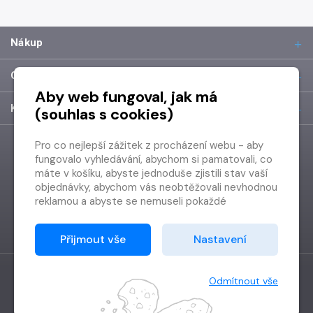
Nákup
O společnosti
Aby web fungoval, jak má
Kontakt
(souhlas s cookies)
Pro co nejlepší zážitek z procházení webu - aby
fungovalo vyhledávání, abychom si pamatovali, co
máte v košíku, abyste jednoduše zjistili stav vaší
objednávky, abychom vás neobtěžovali nevhodnou
reklamou a abyste se nemuseli pokaždé
přihlašovat.
Proto od vás potřebujeme souhlas se
Přijmout vše
Nastavení
zpracováním souborů cookies
, tj. malých souborů,
které se dočasně ukládají ve vašem prohlížeči.
Děkujeme, že nám ho dáte a pomůžete nám tak
Odmítnout vše
web zlepšovat.
Vytvořilo
Grand IT s.r.o.