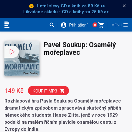
×
Letní slevy CD a knih
za 89 Kč >>
Likvidace skladu - CD a knihy za 25 Kč >>
Přihlášení
0
Kategorie
Pavel Soukup: Osamělý
mořeplavec
149 Kč
KOUPIT MP3
Rozhlasová hra Pavla Soukupa Osamělý mořeplavec
dramatickým způsobem zpracovává skutečný příběh
německého studenta Hanse Zitta, jenž v roce 1929
podnikl na malém říčním plavidle osamělou cestu z
Evropy do Indie.