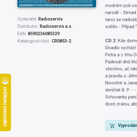
modrém poli osm
narodil - Strnad
Vydavatel
Radioservis
tanci se nadnáše
Distributor
Radioservis a.s.
světlo - Případ
EAN
8590236085329
CD 2:
Kde domov
Katalogové číslo
CR0853-2
Divadlo vychází 
Petra a z trhu D
Padesát dnů lito
všechno, ač nik
a pravda o Jiří
Novotné a Jana 
deníček B. P. -
Schovanky paní k
dosti zralou, a
Vyprodán