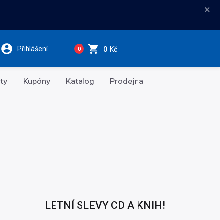
×
Přihlášení
0
Kč
0
ty
Kupóny
Katalog
Prodejna
LETNÍ SLEVY CD A KNIH!