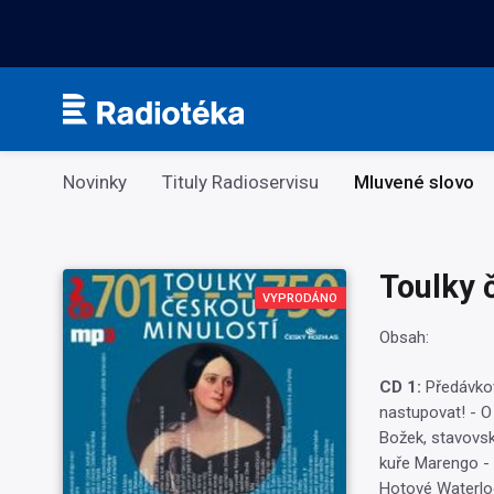
Kategorie
Novinky
Tituly Radioservisu
Mluvené slovo
Toulky 
VYPRODÁNO
Obsah:
CD 1:
Předávkova
nastupovat! - O
Božek, stavovsk
kuře Marengo - C
Hotové Waterloo