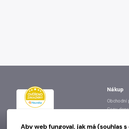
Nákup
Obchodní 
Ceny dopr
Reklamac
Aby web fungoval, jak má (souhlas s
Prodejna