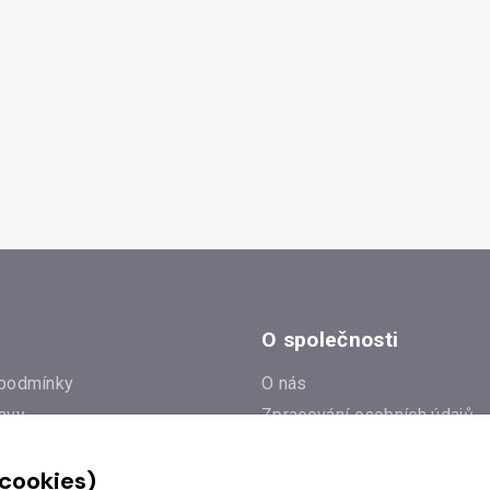
O společnosti
podmínky
O nás
avy
Zpracování osobních údajů
e
Zásady práce s cookies
 cookies)
Klub Radioservis