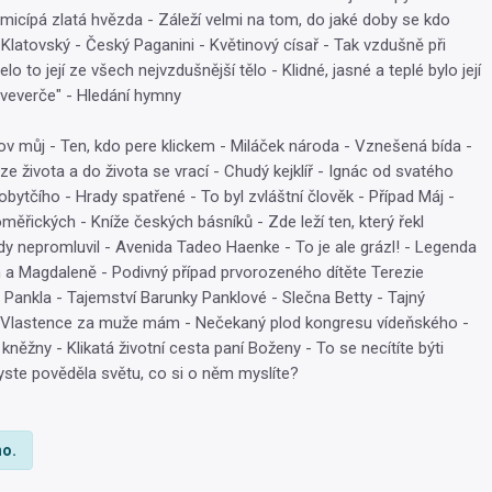
icípá zlatá hvězda - Záleží velmi na tom, do jaké doby se kdo
 Klatovský - Český Paganini - Květinový císař - Tak vzdušně při
lo to její ze všech nejvzdušnější tělo - Klidné, jasné a teplé bylo její
 "veverče" - Hledání hymny
 můj - Ten, kdo pere klickem - Miláček národa - Vznešená bída -
ze života a do života se vrací - Chudý kejklíř - Ignác od svatého
obytčího - Hrady spatřené - To byl zvláštní člověk - Případ Máj -
měřických - Kníže českých básníků - Zde leží ten, který řekl
dy nepromluvil - Avenida Tadeo Haenke - To je ale grázl! - Legenda
m a Magdaleně - Podivný případ prvorozeného dítěte Terezie
Pankla - Tajemství Barunky Panklové - Slečna Betty - Tajný
 - Vlastence za muže mám - Nečekaný plod kongresu vídeňského -
něžny - Klikatá životní cesta paní Boženy - To se necítíte býti
byste pověděla světu, co si o něm myslíte?
o.