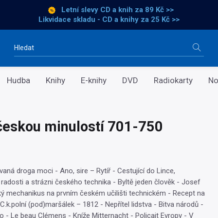
Letní slevy CD a knih
za 89 Kč >>
Likvidace skladu - CD a knihy za 25 Kč >>
Vyhledávání
Hudba
Knihy
E-knihy
DVD
Radiokarty
No
českou minulostí 701-750
ná droga moci - Ano, sire – Rytíř - Cestující do Lince,
 radosti a strázni českého technika - Byltě jeden člověk - Josef
ý mechanikus na prvním českém učilišti technickém - Recept na
.k.polní (pod)maršálek – 1812 - Nepřítel lidstva - Bitva národů -
 - Le beau Clémens - Kníže Mitternacht - Policajt Evropy - V