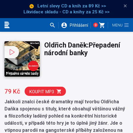
×
Letní slevy CD a knih
za 89 Kč >>
Likvidace skladu - CD a knihy za 25 Kč >>
Přihlášení
0
Kategorie
Oldřich Daněk:Přepadení
národní banky
79 Kč
KOUPIT MP3
Jakkoli znalci české dramatiky mají tvorbu Oldřicha
Daňka spojenou s tituly, které obsahují většinou vážný
a filozoficky laděný pohled na konkrétní historické
události, v případě této hry je to úplně jiný žánr. Jde o
vtipnou parodii na gangsterské příběhy založenou na