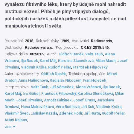
vynálezu fiktivního léku, který by údajně mohl nahradit
instituci vězení. Příběh je plný vtipných dialogů,
politických narážek a dává příležitost zamyslet se nad
manipulovatelností světa.
Rok vydání
2018
Rok nahrávky
1969
Vydavatel
Radioservis
Distributor
Radioservis a.s.
Kód produktu
CR.ES.2018.546
Celková délka
00:58:09
Autoři
Oldřich Daněk
,
Valtr Taub
,
Alena
Vránová
,
Ilja Racek
,
Karel Máj
,
Karolina Slunéčková
,
Milan Mach
,
Josef
Chvalina
,
Vladimír Krška
,
Rudolf Pellar
,
František Filipovský
Autor rozhlasové hry
Oldřich Daněk
Technická spolupráce
Miroš
Svatoň
,
Anna Halbichová
,
Radislav Nikodém
,
Ivan Holeček
Interpret slova
Valtr Taub
,
Jiří Němeček
,
Alena Vránová
,
Ilja Racek
,
Karel Máj
,
Ivo Gübel
,
František Filipovský
,
Karolina Slunéčková
,
Milan
Mach
,
Josef Chvalina
,
Arnošt Faltýnek
,
Josef Gruss
,
Jaroslava
Drmlová
,
Hana Makovičková
,
Věra Budilová
,
Jiří Suk
,
Vladimír Krška
,
Vladimír Švec
,
Ladislav Kazda
,
Zdeněk Hodr
,
Jiří Hurta
,
Rudolf Pellar
,
Artuš Kalous
Dramaturg literární
Jaroslava Strejčková
Režisér pořadu
Jiří Horčička
více
Průvodní slovo
Zdeněk Hořínek
Práva výrobce
Český rozhlas
,