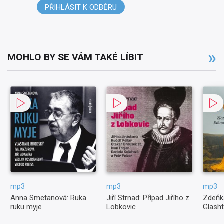
PŘIHLÁSIT K ODBĚRU
MOHLO BY SE VÁM TAKÉ LÍBIT
mp3
mp3
mp3
Anna Smetanová: Ruka
Jiří Strnad: Případ Jiřího z
Zdeňk
ruku myje
Lobkovic
Glasht