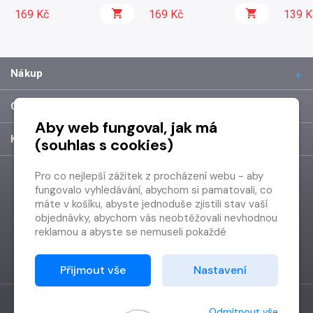
169 Kč
169 Kč
139 K
Nákup
O společnosti
Aby web fungoval, jak má
Kontakt
(souhlas s cookies)
Pro co nejlepší zážitek z procházení webu - aby
fungovalo vyhledávání, abychom si pamatovali, co
máte v košíku, abyste jednoduše zjistili stav vaší
objednávky, abychom vás neobtěžovali nevhodnou
reklamou a abyste se nemuseli pokaždé
přihlašovat.
Proto od vás potřebujeme souhlas se
Přijmout vše
Nastavení
zpracováním souborů cookies
, tj. malých souborů,
které se dočasně ukládají ve vašem prohlížeči.
Děkujeme, že nám ho dáte a pomůžete nám tak
Odmítnout vše