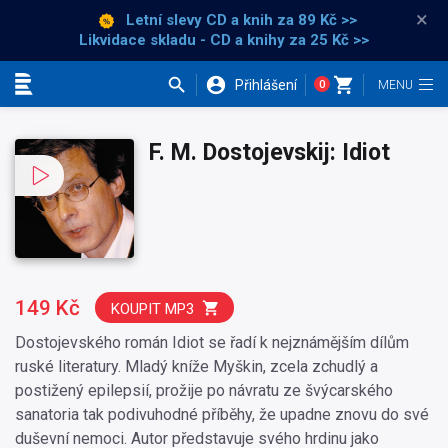
×
Letní slevy CD a knih
za 89 Kč >>
Likvidace skladu - CD a knihy za 25 Kč >>
Přihlášení
0
Kategorie
F. M. Dostojevskij: Idiot
149 Kč
KOUPIT MP3
Dostojevského román Idiot se řadí k nejznámějším dílům
ruské literatury. Mladý kníže Myškin, zcela zchudlý a
postižený epilepsií, prožije po návratu ze švýcarského
sanatoria tak podivuhodné příběhy, že upadne znovu do své
duševní nemoci. Autor představuje svého hrdinu jako