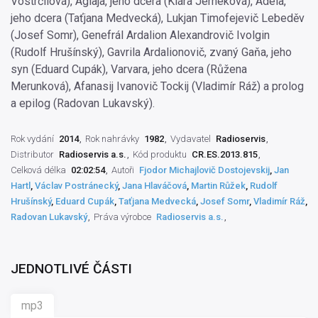
Vostrčilová), Aglaja, jeho dcera (Klára Jerneková), Adéla,
jeho dcera (Taťjana Medvecká), Lukjan Timofejevič Lebeděv
(Josef Somr), Genefrál Ardalion Alexandrovič Ivolgin
(Rudolf Hrušínský), Gavrila Ardalionovič, zvaný Gaňa, jeho
syn (Eduard Cupák), Varvara, jeho dcera (Růžena
Merunková), Afanasij Ivanovič Tockij (Vladimír Ráž) a prolog
a epilog (Radovan Lukavský).
Rok vydání
2014
Rok nahrávky
1982
Vydavatel
Radioservis
Distributor
Radioservis a.s.
Kód produktu
CR.ES.2013.815
Celková délka
02:02:54
Autoři
Fjodor Michajlovič Dostojevskij
,
Jan
Hartl
,
Václav Postránecký
,
Jana Hlaváčová
,
Martin Růžek
,
Rudolf
Hrušínský
,
Eduard Cupák
,
Taťjana Medvecká
,
Josef Somr
,
Vladimír Ráž
,
Radovan Lukavský
Práva výrobce
Radioservis a.s.
JEDNOTLIVÉ ČÁSTI
mp3