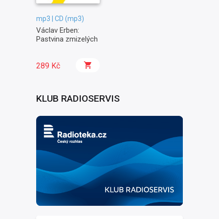
mp3 | CD (mp3)
Václav Erben:
Pastvina zmizelých
289 Kč
KLUB RADIOSERVIS