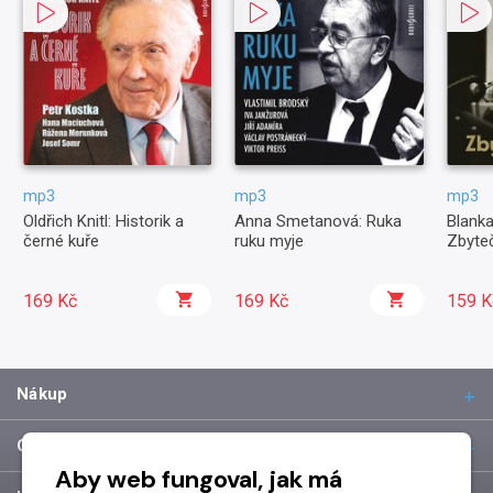
mp3
mp3
mp3
Oldřich Knitl: Historik a
Anna Smetanová: Ruka
Blanka
černé kuře
ruku myje
Zbyteč
169 Kč
169 Kč
159 K
Nákup
O společnosti
Aby web fungoval, jak má