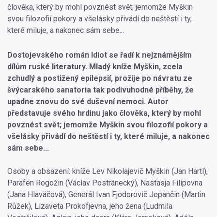
člověka, který by mohl povznést svět; jemomže Myškin
svou filozofií pokory a všelásky přivádí do neštěstí i ty,
které miluje, a nakonec sám sebe...
Dostojevského román Idiot se řadí k nejznámějším
dílům ruské literatury. Mladý kníže Myškin, zcela
zchudlý a postižený epilepsií, prožije po návratu ze
švýcarského sanatoria tak podivuhodné příběhy, že
upadne znovu do své duševní nemoci. Autor
představuje svého hrdinu jako člověka, který by mohl
povznést svět; jemomže Myškin svou filozofií pokory a
všelásky přivádí do neštěstí i ty, které miluje, a nakonec
sám sebe...
Osoby a obsazení: kníže Lev Nikolajevič Myškin (Jan Hartl),
Parafen Rogožin (Václav Postránecký), Nastasja Filipovna
(Jana Hlaváčová), Generál Ivan Fjodorovič Jepančin (Martin
Růžek), Lizaveta Prokofjevna, jeho žena (Ludmila