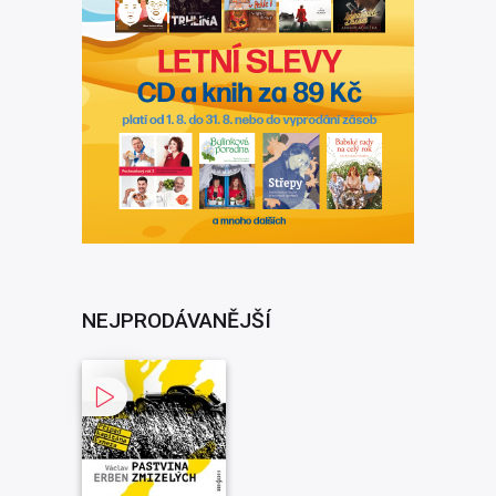
Natáčecí technik:
Dana Minaříková
Rok vydání:
2014
Rok nahrávky:
1982
NEJPRODÁVANĚJŠÍ