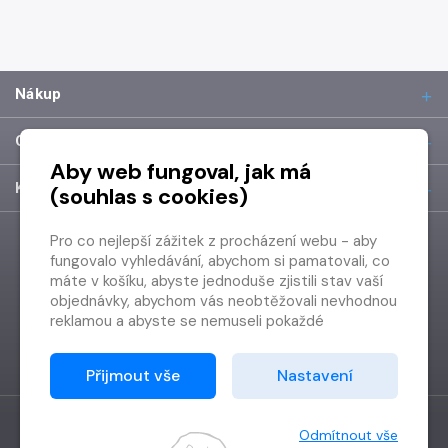
Nákup
O společnosti
Aby web fungoval, jak má
Kontakt
(souhlas s cookies)
Pro co nejlepší zážitek z procházení webu - aby
fungovalo vyhledávání, abychom si pamatovali, co
máte v košíku, abyste jednoduše zjistili stav vaší
objednávky, abychom vás neobtěžovali nevhodnou
reklamou a abyste se nemuseli pokaždé
přihlašovat.
Proto od vás potřebujeme souhlas se
Přijmout vše
Nastavení
zpracováním souborů cookies
, tj. malých souborů,
které se dočasně ukládají ve vašem prohlížeči.
Děkujeme, že nám ho dáte a pomůžete nám tak
Odmítnout vše