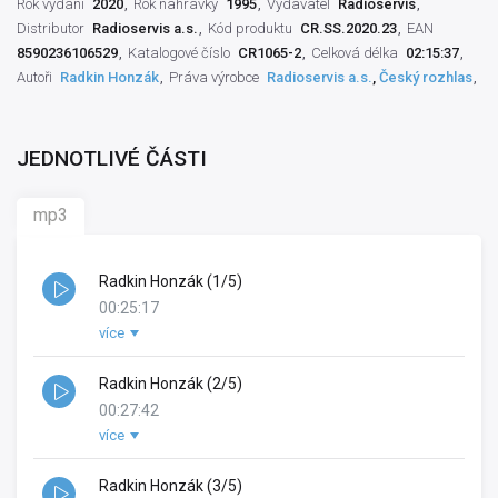
Rok vydání
2020
Rok nahrávky
1995
Vydavatel
Radioservis
Distributor
Radioservis a.s.
Kód produktu
CR.SS.2020.23
EAN
8590236106529
Katalogové číslo
CR1065-2
Celková délka
02:15:37
Autoři
Radkin Honzák
Práva výrobce
Radioservis a.s.
,
Český rozhlas
JEDNOTLIVÉ ČÁSTI
mp3
Radkin Honzák (1/5)
00:25:17
více
Účastník besedy:
Radkin Honzák
Zvukový mistr:
Ladislav Čurda
Práva výrobce:
Radkin Honzák (2/5)
Český rozhlas
,
Radioservis a.s.
Autor rozhlasového pořadu:
Lenka Kopecká
00:27:42
Rok vydání:
2020
více
Účastník besedy:
Radkin Honzák
Rok nahrávky:
2019
Zvukový mistr:
Ladislav Čurda
Práva výrobce:
Radkin Honzák (3/5)
Český rozhlas
,
Radioservis a.s.