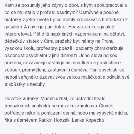
Kam se posunuly jeho zájmy o obor, s kým spolupracoval a
co se mu stalo v profesi osudným? Úsměvné a poučné
historky z jeho života by se mohly srovnávat s historkami z
natáčení. A navíc je pan doktor Honzák umí originálně
interpretovat. Pět dílů naplněných vzpomínkami na dětství,
dědečkův statek v Čími, pražský byt, nálety na Prahu,
vysokou školu, profesory, poezii i pacienty charakterizuje
osobnost psychiatra v jiné dimenzi. Jeho slova nejsou
prázdná, nezavánějí nostalgií ani smutkem a posluchače
vedou k přemýšlení, zastavení i úsměvu. Pan psychiatr se
nebojí veřejně kritizovat svou velkou maličkost a odhalit své
slabůstky a neduhy.
Dovětek autorky: Musím uznat, že ústřední heslo
transakčních analytiků se mi velmi zamlouvá. Člověk
potřebuje několik pohlazení denně, nebo mu vysychá mícha,
říká s úsměvem Radkin Honzák. Lenka Kopecká