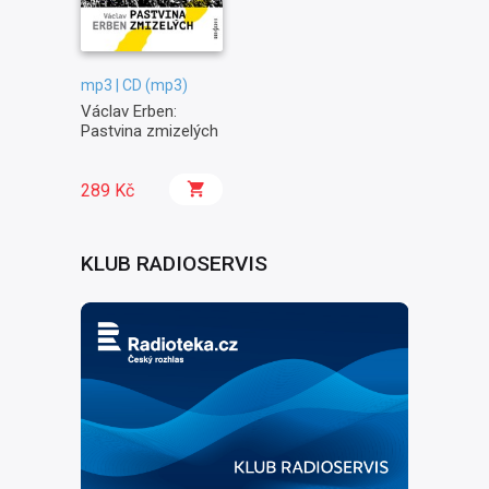
mp3 | CD (mp3)
Václav Erben:
Pastvina zmizelých
289 Kč
KLUB RADIOSERVIS