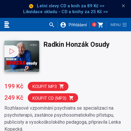
×
Letní slevy CD a knih
za 89 Kč >>
Likvidace skladu - CD a knihy za 25 Kč >>
Přihlášení
0
Kategorie
Radkin Honzák Osudy
199 Kč
KOUPIT MP3
249 Kč
KOUPIT CD (MP3)
Rozhlasové vzpomínání psychiatra se specializací na
psychoterapii, zastánce psychosomatického přístupu,
publicisty a vysokoškolského pedagoga, připravila Lenka
Kopecká.