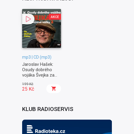
AKCE
mp3 | CD (mp3)
Jaroslav Hašek:
Osudy dobrého
vojáka Švejka za
světové války II. -
199 Kč
Na frontě
25 Kč
KLUB RADIOSERVIS