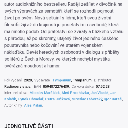
autor audioknižního bestselleru Raději zešílet v divočině, na
svých výpravách za samotáři, kteří se rozhodli pojmout
život po svém. Nová setkání s lidmi, kteří svou životní
filosofii žijí až do krajnosti je poselstvím o svobodě, která
má mnoho podob. Od přátelství se zvířaty a blízkého vztahu
s přírodou, až po skromný, utajený život jediného českého
poustevníka nebo kočování ve starém vojenském
náklaďáku. Devět hereckých osobností v dialogu s příběhy
solitérů z Čech a Moravy, ve kterých nechybí mystika,
svérázná moudrost a humor.
Rok vydání
2020
Vydavatel
Tympanum
, Tympanum
Distributor
Radioservis a.s.
EAN
8594072276439
Celková délka
07:52:28
Interpret slova
Miloslav Maršálek
,
Aleš Procházka
,
Jan Vlasák
,
Jan
Kolařík
,
Hynek Chmelař
,
Petra Bučková
,
Miroslav Táborský
,
Igor Bareš
Autor knihy
Aleš Palán
JEDNOTLIVÉ ČÁSTI