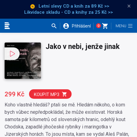
×
Letní slevy CD a knih
za 89 Kč >>
Likvidace skladu - CD a knihy za 25 Kč >>
Přihlášení
0
Kategorie
Jako v nebi, jenže jinak
299 Kč
KOUPIT MP3
Koho vlastně hledáš? ptali se mě. Hledám někoho, o kom
bych vůbec nepředpokládal, že může existovat. Horská
samota pár kilometrů od slovenských hranic, odehlý kout
Chodska, zapadlé jihočeské rybníky i maringotka v
Jizerských horách. To jsou místa, kam se vydal Aleš Palán,