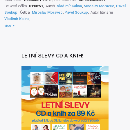
Celková délka
01:08:51
Autoři
Vladimír Kalina
,
Miroslav Moravec
,
Pavel
Soukup
Četba
Miroslav Moravec
,
Pavel Soukup
Autor literární
Vladimír Kalina
Připravil
Miroslav Hlaváč
Režisér pořadu
Jana Klimentová
více
Práva výrobce
Český rozhlas
,
Radioservis a.s.
LETNÍ SLEVY CD A KNIH!