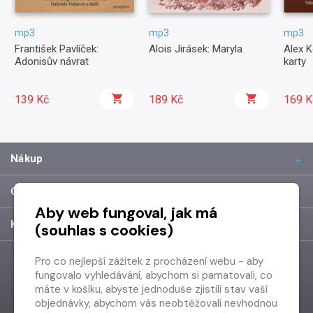
mp3
mp3
mp3
František Pavlíček:
Alois Jirásek: Maryla
Alex K
Adonisův návrat
karty
139 Kč
189 Kč
169 K
Nákup
O společnosti
Aby web fungoval, jak má
Kontakt
(souhlas s cookies)
Pro co nejlepší zážitek z procházení webu - aby
fungovalo vyhledávání, abychom si pamatovali, co
máte v košíku, abyste jednoduše zjistili stav vaší
objednávky, abychom vás neobtěžovali nevhodnou