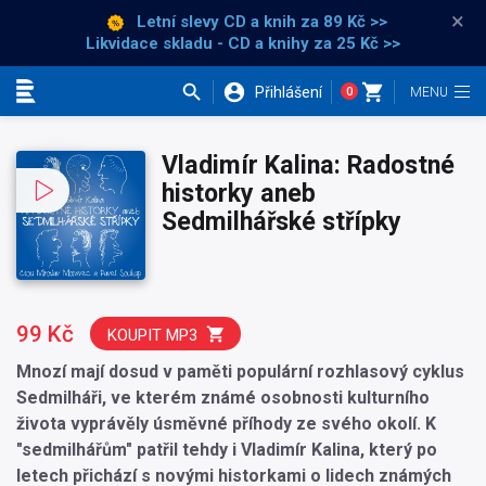
×
Letní slevy CD a knih
za 89 Kč >>
Likvidace skladu - CD a knihy za 25 Kč >>
Přihlášení
0
Kategorie
Vladimír Kalina: Radostné
historky aneb
Sedmilhářské střípky
99 Kč
KOUPIT MP3
Mnozí mají dosud v paměti populární rozhlasový cyklus
Sedmilháři, ve kterém známé osobnosti kulturního
života vyprávěly úsměvné příhody ze svého okolí. K
"sedmilhářům" patřil tehdy i Vladimír Kalina, který po
letech přichází s novými historkami o lidech známých