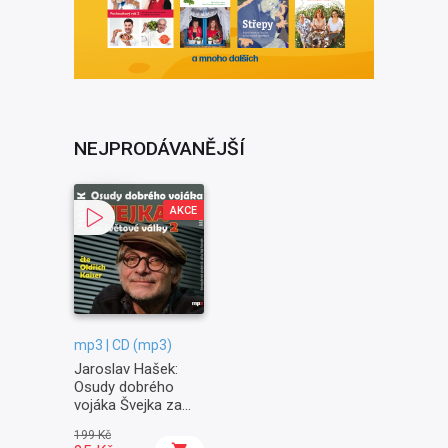
NEJPRODÁVANĚJŠÍ
AKCE
mp3 | CD (mp3)
Jaroslav Hašek:
Osudy dobrého
vojáka Švejka za
světové války II. -
199 Kč
Na frontě