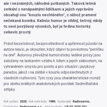
ale i neznámých, náhodně potkaných. Taková letmá
setkání s nenápadnými lidičkami a jejich vyprávěni
obsahují ono "kouzlo nechtěného", z něhož pramení
nečekaná komika. Kalinův humor je vlídný, šetrný, nikdy
to není povýšený výsměch, byť je hrdina historky
sebevíc prostý.
Právě bezelstnost, bezprostřednost a upřímnost působí na
autora nejvíc, je okouzlen, když objeví tu pověstnou "perličku
na dně". Autorovy převážně humoristicky laděné prózy jsou
založeny na laskavém vztahu k lidem a jejich slabostem, na
vyhraněném smyslu pro pointu a pro situační i jazykový
paradox, jakož i na zálibě v kouzlu odposlechnutých z
všedních rozhovorů. Tyto rysy jsou charakteristické rovněž
pro sbírku krátkých anekdotických povídek Sedmilhářské
střípky.
Rok vydání
2020
Rok nahrávky
1989
Vydavatel
Radioservis
Distributor
Radioservis a.s.
Kód produktu
CR.ES.2020.301