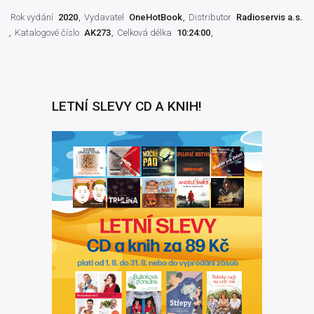
Rok vydání
2020
Vydavatel
OneHotBook
Distributor
Radioservis a.s.
Katalogové číslo
AK273
Celková délka
10:24:00
LETNÍ SLEVY CD A KNIH!