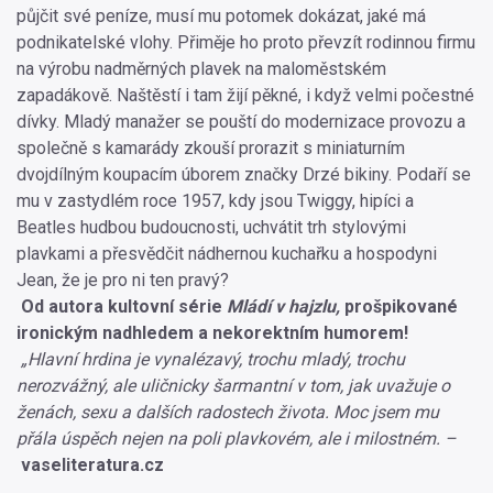
půjčit své peníze, musí mu potomek dokázat, jaké má
podnikatelské vlohy. Přiměje ho proto převzít rodinnou firmu
na výrobu nadměrných plavek na maloměstském
zapadákově. Naštěstí i tam žijí pěkné, i když velmi počestné
dívky. Mladý manažer se pouští do modernizace provozu a
společně s kamarády zkouší prorazit s miniaturním
dvojdílným koupacím úborem značky Drzé bikiny. Podaří se
mu v zastydlém roce 1957, kdy jsou Twiggy, hipíci a
Beatles hudbou budoucnosti, uchvátit trh stylovými
plavkami a přesvědčit nádhernou kuchařku a hospodyni
Jean, že je pro ni ten pravý?
Od autora kultovní série
Mládí v hajzlu,
prošpikované
ironickým nadhledem a nekorektním humorem!
„Hlavní hrdina je vynalézavý, trochu mladý, trochu
nerozvážný, ale uličnicky šarmantní v tom, jak uvažuje o
ženách, sexu a dalších radostech života. Moc jsem mu
přála úspěch nejen na poli plavkovém, ale i milostném. –
vaseliteratura.cz