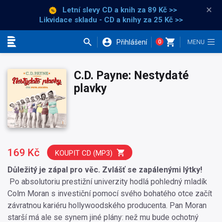
×
Letní slevy CD a knih
za 89 Kč >>
Likvidace skladu - CD a knihy za 25 Kč >>
Přihlášení
0
Kategorie
C.D. Payne: Nestydaté
plavky
169 Kč
KOUPIT CD (MP3)
Důležitý je zápal pro věc. Zvlášť se zapálenými lýtky!
Po absolutoriu prestižní univerzity hodlá pohledný mladík
Colm Moran s investiční pomocí svého bohatého otce začít
závratnou kariéru hollywoodského producenta. Pan Moran
starší má ale se synem jiné plány: než mu bude ochotný