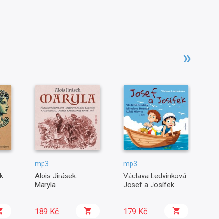
mp3
mp3
m
k:
Alois Jirásek:
Václava Ledvinková:
Le
Maryla
Josef a Josífek
Čt
M
189 Kč
179 Kč
1