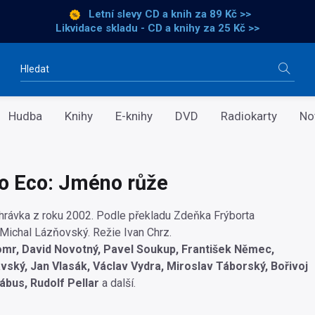
Letní slevy CD a knih
za 89 Kč >>
Likvidace skladu - CD a knihy za 25 Kč >>
Vyhledávání
Hudba
Knihy
E-knihy
DVD
Radiokarty
No
o Eco: Jméno růže
rávka z roku 2002. Podle překladu Zdeňka Frýborta
Michal Lázňovský. Režie Ivan Chrz.
mr, David Novotný, Pavel Soukup, František Němec,
ský, Jan Vlasák, Václav Vydra, Miroslav Táborský, Bořivoj
 Lábus, Rudolf Pellar
a další.