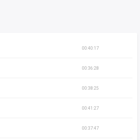
00:40:17
p
,
František Němec
,
Radovan Lukavský
,
átil
,
Pavel Trávníček
,
Jiří Lábus
,
Rudolf
Tomáš Pergl
,
Bedřich Švácha
,
Josef
00:36:28
p
,
František Němec
,
Radovan Lukavský
,
us
,
Petr Motloch
,
Václav Balák
,
Jiří Litoš
,
00:38:25
al
,
Petr Křiváček
,
Ilja Racek
,
Milan Stehlík
00:41:27
p
,
František Němec
,
Ilja Racek
,
Pavel
ergl
,
Bedřich Švácha
,
Josef Plechatý
,
Petr
00:37:47