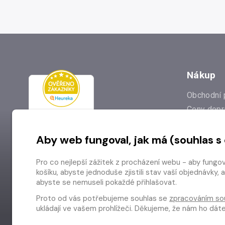
Nákup
Obchodní 
Ceny dopr
Reklamac
Aby web fungoval, jak má (souhlas s
Prodejna
Nejčastějš
Pro co nejlepší zážitek z procházení webu - aby fungo
Odstoupen
košíku, abyste jednoduše zjistili stav vaší objednávk
abyste se nemuseli pokaždé přihlašovat.
Proto od vás potřebujeme souhlas se
zpracováním so
ukládají ve vašem prohlížeči. Děkujeme, že nám ho dá
Copyright © 2026 Radioservis a.s.