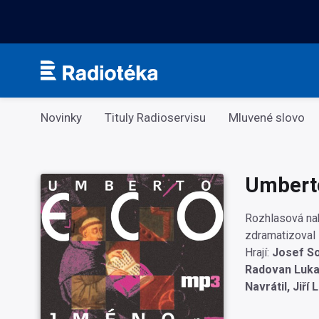
Kategorie
Novinky
Tituly Radioservisu
Mluvené slovo
Umbert
Rozhlasová nah
zdramatizoval 
Hrají:
Josef So
Radovan Lukav
Navrátil, Jiří