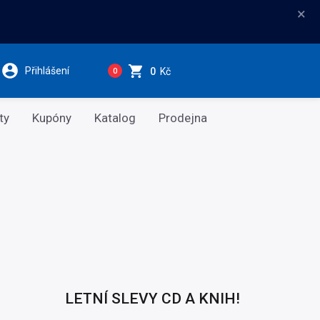
×
Přihlášení
0
Kč
0
ty
Kupóny
Katalog
Prodejna
LETNÍ SLEVY CD A KNIH!