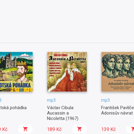
3
mp3
mp3
tská pohádka
Václav Cibula:
František Pavlíče
Aucassin a
Adonisův návrat
Nicoletta (1967)
9 Kč
189 Kč
139 Kč