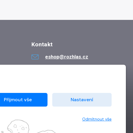
Kontakt
eshop@rozhlas.cz
724 819 319
Po - Pá 8:30 - 16:30
Přijmout vše
Nastavení
Odmítnout vše
Vytvořilo
Grand IT s.r.o.