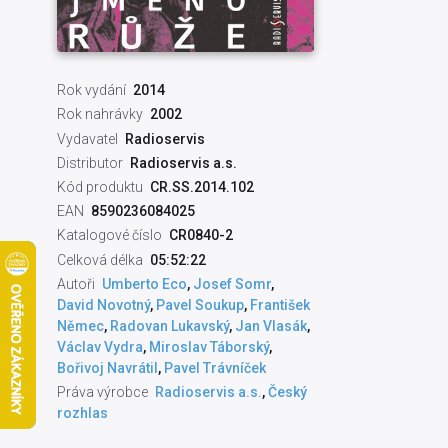
Rok vydání
2014
Rok nahrávky
2002
Vydavatel
Radioservis
Distributor
Radioservis a.s.
Kód produktu
CR.SS.2014.102
EAN
8590236084025
Katalogové číslo
CR0840-2
Celková délka
05:52:22
Autoři
Umberto Eco
,
Josef Somr
,
David Novotný
,
Pavel Soukup
,
František
Němec
,
Radovan Lukavský
,
Jan Vlasák
,
Václav Vydra
,
Miroslav Táborský
,
Bořivoj Navrátil
,
Pavel Trávníček
Práva výrobce
Radioservis a.s.
,
Český
rozhlas