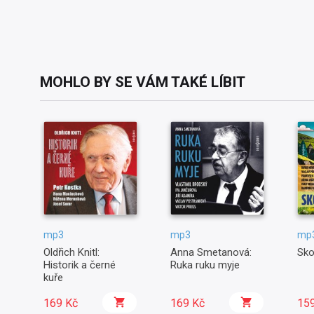
MOHLO BY SE VÁM TAKÉ LÍBIT
mp3
mp3
mp
Oldřich Knitl:
Anna Smetanová:
Sko
Historik a černé
Ruka ruku myje
kuře
169 Kč
169 Kč
15