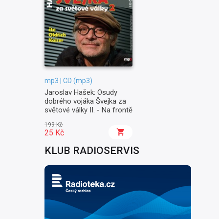
mp3 | CD (mp3)
Jaroslav Hašek: Osudy
dobrého vojáka Švejka za
světové války II. - Na frontě
199 Kč
25 Kč
KLUB RADIOSERVIS