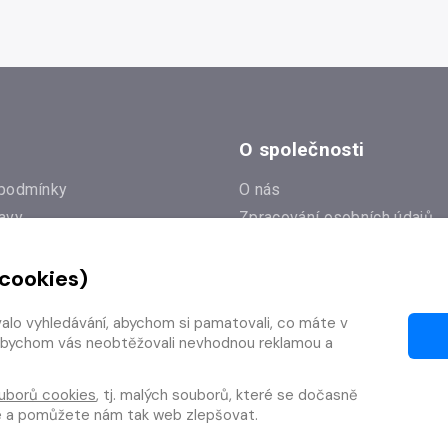
O společnosti
podmínky
O nás
avy
Zpracování osobních údajů
e
Zásady práce s cookies
 cookies)
Klub Radioservis
í dotazy
Kontakty
valo vyhledávání, abychom si pamatovali, co máte v
í od smlouvy
y, abychom vás neobtěžovali nevhodnou reklamou a
uborů cookies
, tj. malých souborů, které se dočasně
te a pomůžete nám tak web zlepšovat.