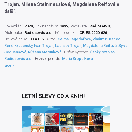
Trojan, Milena Steinmasslová, Magdalena Reifová a
další.
Rok vydání
2020
Rok nahrávky
1995
Vydavatel
Radioservis
Distributor
Radioservis a.s.
Kód produktu
CR.ES.2020.626
Celková délka
00:48:16
Autoři
Selma Lagerlöfová
,
Vladimír Brabec
,
René Krupanský
,
Ivan Trojan
,
Ladislav Trojan
,
Magdalena Reifová
,
Sylva
Sequensová
,
Růžena Merunková
Práva výrobce
Český rozhlas
,
Radioservis a.s.
Režisér pořadu
Maria Křepelková
Dramaturg literární
Eva Košlerová
Zvukový mistr
Miloš Kot
více
Překladatel
Dagmar Pallasová
Rozhlasová dramatizace
Jaroslava
Kubištová
Natáčecí technik
Jana Fišerová
Autor literární předlohy
Selma Lagerlöfová
Interpret slova
Vladimír Brabec
,
René Krupanský
,
Ivan Trojan
,
Růžena Merunková
,
Sylva Sequensová
,
Milena
LETNÍ SLEVY CD A KNIH!
Steinmasslová
,
Hana Středová
,
Magdalena Reifová
,
Ladislav Trojan