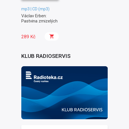
mp3 | CD (mp3)
Václav Erben:
Pastvina zmizelých
289 Kč
KLUB RADIOSERVIS