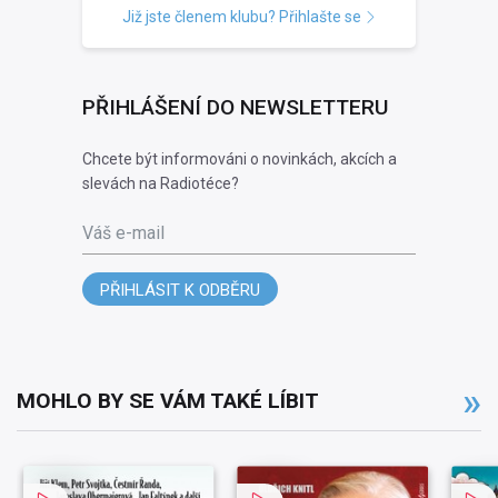
Již jste členem klubu? Přihlašte se
PŘIHLÁŠENÍ DO NEWSLETTERU
Chcete být informováni o novinkách, akcích a
slevách na Radiotéce?
Váš e-mail
PŘIHLÁSIT K ODBĚRU
MOHLO BY SE VÁM TAKÉ LÍBIT