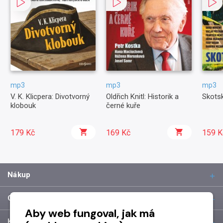
mp3
mp3
mp3
V. K. Klicpera: Divotvorný
Oldřich Knitl: Historik a
Skots
klobouk
černé kuře
179 Kč
169 Kč
159 K
Nákup
O společnosti
Aby web fungoval, jak má
Kontakt