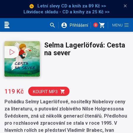
×
Letní slevy CD a knih
za 89 Kč >>
Likvidace skladu - CD a knihy za 25 Kč >>
Přihlášení
0
Kategorie
Selma Lagerlöfová: Cesta
na sever
119 Kč
KOUPIT MP3
Pohádku Selmy Lagerlöfové, nositelky Nobelovy ceny
za literaturu, o putování zlobivého Nilse Holgressona
Švédskem, zná už několik generací čtenářů. Předlohou
pro rozhlasové zpracování se stala v roce 1995. V
hlavních rolích se představí Vladimír Brabec, Ivan