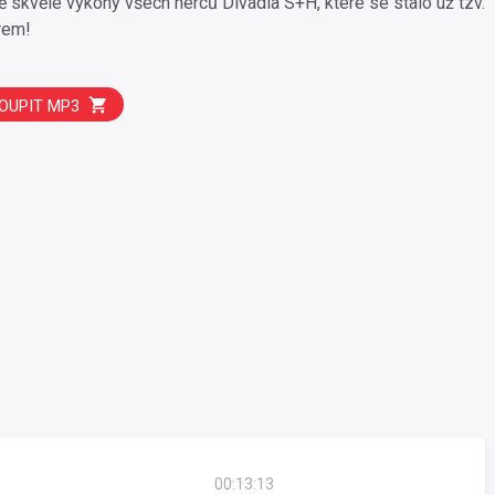
ně skvělé výkony všech herců Divadla S+H, které se stalo už tzv.
rem!
OUPIT MP3
00:13:13