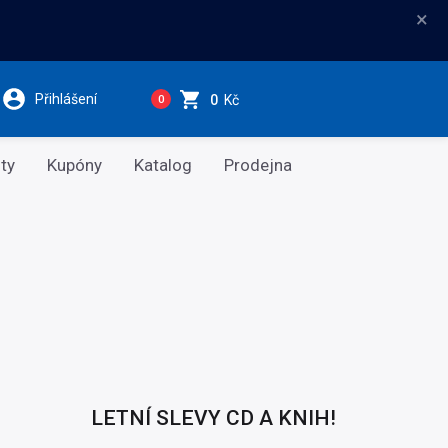
×
Přihlášení
0
Kč
0
ty
Kupóny
Katalog
Prodejna
LETNÍ SLEVY CD A KNIH!