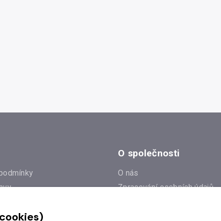
O společnosti
podmínky
O nás
avy
Zpracování osobních údajů
e
Zásady práce s cookies
 cookies)
Klub Radioservis