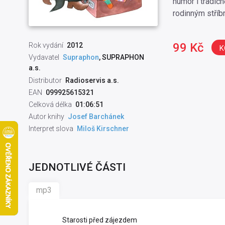
humor i tradič
rodinným stříb
99 Kč
Rok vydání
2012
K
Vydavatel
Supraphon
, SUPRAPHON
a.s.
Distributor
Radioservis a.s.
EAN
099925615321
Celková délka
01:06:51
Autor knihy
Josef Barchánek
Interpret slova
Miloš Kirschner
JEDNOTLIVÉ ČÁSTI
mp3
Starosti před zájezdem