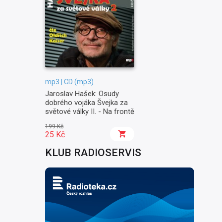
mp3 | CD (mp3)
Jaroslav Hašek: Osudy
dobrého vojáka Švejka za
světové války II. - Na frontě
199 Kč
25 Kč
KLUB RADIOSERVIS