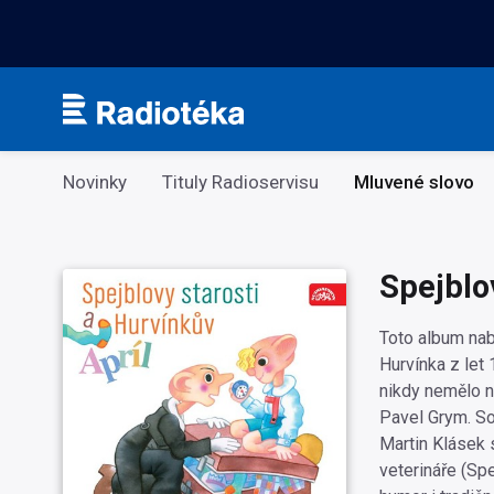
Kategorie
Novinky
Tituly Radioservisu
Mluvené slovo
Spejblov
Toto album nabí
Hurvínka z let 
nikdy nemělo no
Pavel Grym. So
Martin Klásek 
veterináře (Spe