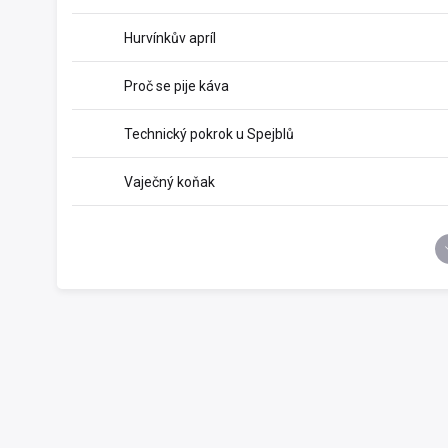
Hurvínkův apríl
Proč se pije káva
Technický pokrok u Spejblů
Vaječný koňak