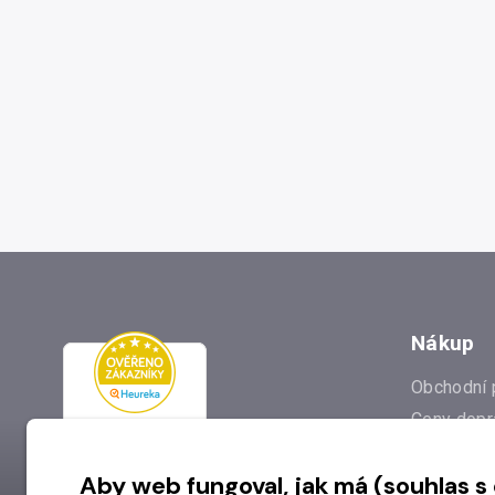
Nákup
Obchodní 
Ceny dopr
Reklamac
Aby web fungoval, jak má (souhlas s
Prodejna