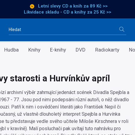
Letní slevy CD a knih
za 89 Kč >>
Likvidace skladu - CD a knihy za 25 Kč >>
Vyhledávání
Hudba
Knihy
E-knihy
DVD
Radiokarty
No
y starosti a Hurvínkův apríl
zí archivní výběr zahrnující jedenáct scének Divadla Spejbla a
1967 - 77. Jsou pod nimi podepsáni různí autoři, o něž divadlo
uzi. Patří k nim i osvědčení literáti jako František Nepil či
učasný, už vlastně dlouholetý interpret Spejbla a Hurvínka
se tu představuje vedle svého učitele Miloše Kirschnera v roli
jbl v kravíně). Malí posluchači pak uvítají tuto nahrávku pro