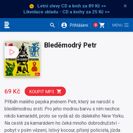
×
Letní slevy CD a knih
za 89 Kč >>
Likvidace skladu - CD a knihy za 25 Kč >>
Přihlášení
0
Kategorie
Bleděmodrý Petr
69 Kč
KOUPIT MP3
Příběh malého pejska jménem Petr, který se narodil s
bleděmodrou srstí. Pro jeho modrou barvu s ním nechce
nikdo kamarádit, proto se vydá až do dalekého New Yorku.
Na cestě za kamarádem ho čeká mnoho dobrodružství -
pobyt v psím vězení, lstivý kocour, přísný policista, jízda