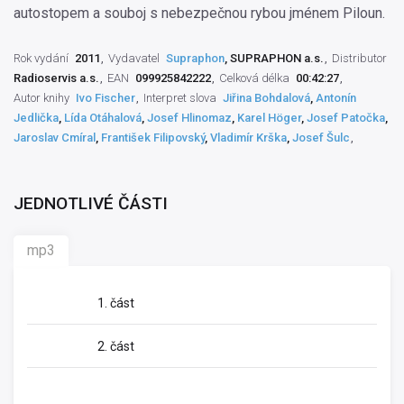
autostopem a souboj s nebezpečnou rybou jménem Piloun.
Rok vydání
2011
Vydavatel
Supraphon
, SUPRAPHON a.s.
Distributor
Radioservis a.s.
EAN
099925842222
Celková délka
00:42:27
Autor knihy
Ivo Fischer
Interpret slova
Jiřina Bohdalová
,
Antonín
Jedlička
,
Lída Otáhalová
,
Josef Hlinomaz
,
Karel Höger
,
Josef Patočka
,
Jaroslav Cmíral
,
František Filipovský
,
Vladimír Krška
,
Josef Šulc
JEDNOTLIVÉ ČÁSTI
mp3
1. část
2. část