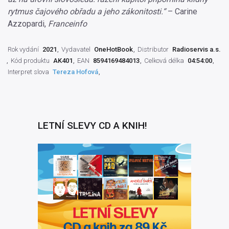
rytmus čajového obřadu a jeho zákonitosti.“
– Carine
Azzopardi,
Franceinfo
Rok vydání
2021
Vydavatel
OneHotBook
Distributor
Radioservis a.s.
Kód produktu
AK401
EAN
8594169484013
Celková délka
04:54:00
Interpret slova
Tereza Hofová
LETNÍ SLEVY CD A KNIH!