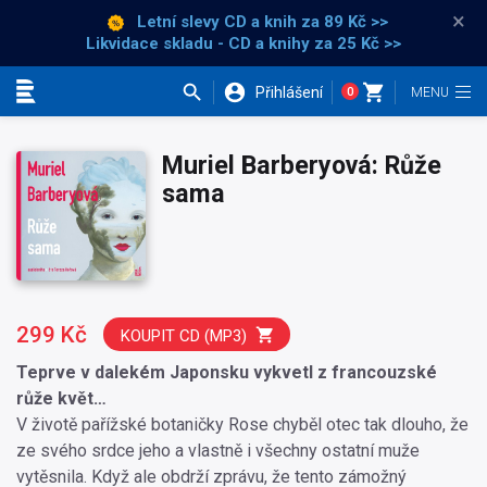
×
Letní slevy CD a knih
za 89 Kč >>
Likvidace skladu - CD a knihy za 25 Kč >>
Přihlášení
0
Kategorie
Muriel Barberyová: Růže
sama
299 Kč
KOUPIT CD (MP3)
Teprve v dalekém Japonsku vykvetl z francouzské
růže květ…
V životě pařížské botaničky Rose chyběl otec tak dlouho, že
ze svého srdce jeho a vlastně i všechny ostatní muže
vytěsnila. Když ale obdrží zprávu, že tento zámožný