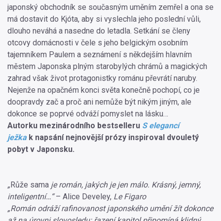
japonský obchodník se současným uměním zemřel a ona se
má dostavit do Kjóta, aby si vyslechla jeho poslední vůli,
dlouho neváhá a nasedne do letadla. Setkání se členy
otcovy domácnosti v čele s jeho belgickým osobním
tajemníkem Paulem a seznámení s někdejším hlavním
městem Japonska plným starobylých chrámů a magických
zahrad však život protagonistky románu převrátí naruby.
Nejenže na opačném konci světa konečně pochopí, co je
doopravdy zač a proč ani nemůže být nikým jiným, ale
dokonce se poprvé odváží pomyslet na lásku…
Autorku mezinárodního bestselleru
S elegancí
ježka
k napsání nejnovější prózy inspiroval dvouletý
pobyt v Japonsku.
„
Růže sama
je román, jakých je jen málo. Krásný, jemný,
inteligentní…“
– Alice Develey,
Le Figaro
„Román odráží rafinovanost japonského umění žít dokonce
až na úrovni slovosledu: řazení kapitol připomíná klidný