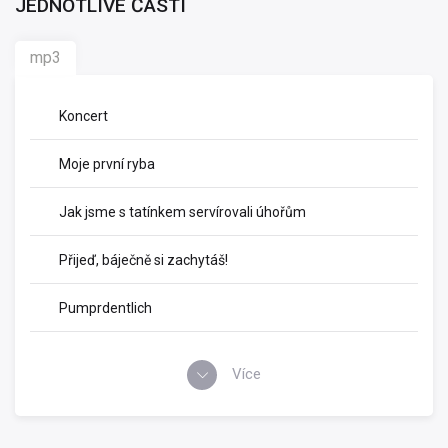
JEDNOTLIVÉ ČÁSTI
mp3
Koncert
Moje první ryba
Jak jsme s tatínkem servírovali úhořům
Přijeď, báječně si zachytáš!
Pumprdentlich
Více