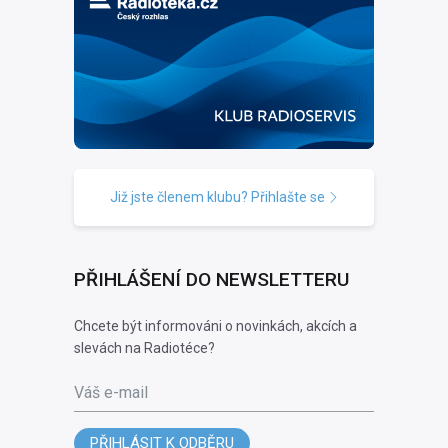
Již jste členem klubu? Přihlašte se
PŘIHLÁŠENÍ DO NEWSLETTERU
Chcete být informováni o novinkách, akcích a
slevách na Radiotéce?
Váš e-mail
PŘIHLÁSIT K ODBĚRU