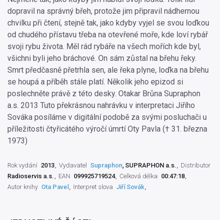
dopravil na správný břeh, protože jim připravil nádhernou
chvilku při čtení, stejně tak, jako kdyby vyjel se svou loďkou
od chudého přístavu třeba na otevřené moře, kde loví rybář
svoji rybu života. Měl rád rybáře na všech mořích kde byl,
všichni byli jeho bráchové. On sám zůstal na břehu řeky.
Smrt předčasně přetrhla sen, ale řeka plyne, loďka na břehu
se houpá a příběh stále platí. Několik jeho epizod si
poslechněte právě z této desky. Otakar Brůna Supraphon
a.s. 2013 Tuto překrásnou nahrávku v interpretaci Jiřího
Sováka posíláme v digitální podobě za svými posluchači u
příležitosti čtyřicátého výročí úmrtí Oty Pavla († 31. března
1973)
Rok vydání
2013
Vydavatel
Supraphon
, SUPRAPHON a.s.
Distributor
Radioservis a.s.
EAN
099925719524
Celková délka
00:47:18
Autor knihy
Ota Pavel
Interpret slova
Jiří Sovák