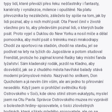
typy lidí, které převáží přes řeku: nešťastníky i fantasty,
kariéristy i vynálezce, milence i opuštěné. Na platu
převozníka by nezáleželo, záleželo by spíše na tom, jak by
lidi poznal, aby o nich mohl psát. Ota Pavel činil v životě
všechno pro to, aby především poznal lidi, o kterých bude
psát. Proto vyjel s Duklou do New Yorku a nosil míče a dělal
pomocníka, aby mohl psát o tréninku mezi mrakodrapy.
Chodil za sportovci na stadión, chodil na stavbu, jel se
podívat na lety na lyžích do Jugoslávie a potom studoval
Frenštát, protože ho zajímal kromě Rašky taky místní fanda
lyžařství. Sám kladenský rodák, jezdil na Kladno, aby
dosvědčil, jak se z chudého města havířské balady stává
moderní průmyslové město. Nazývali ho snílkem, Don
Quichotem a já nevím čím vším, ale ani jedno to přirovnání
nesedělo. Když jsem si prohlížel světničku Kolji
Ostrovského v Soči, kde okno stínil strom eukalyptu, myslel
jsem na Otu Pavla. Správce Ostrovského muzea mi vyprávěl
o bolestech hrdiny-spisovatele, o tisíci zlověstných
hodinách, které sžíraly mladého spisovatele, ale on se