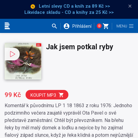
×
Letní slevy CD a knih
za 89 Kč >>
Likvidace skladu - CD a knihy za 25 Kč >>
Přihlášení
0
Kategorie
Jak jsem potkal ryby
99 Kč
KOUPIT MP3
Komentář k původnímu LP 1 18 1863 z roku 1976: Jednoho
podzimního večera zaujatě vyprávěl Ota Pavel o své
představě zaměstnání. Chtěl být převozníkem. Na břehu
řeky by měl malý domek a loďku a nejvíce by ho zajímal
fialový západ slunce, když je řeka klidná a potom nejrůznější