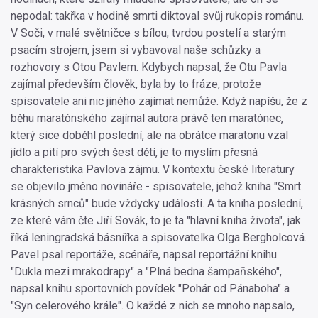
nepodal: takřka v hodině smrti diktoval svůj rukopis románu.
V Soči, v malé světničce s bílou, tvrdou postelí a starým
psacím strojem, jsem si vybavoval naše schůzky a
rozhovory s Otou Pavlem. Kdybych napsal, že Otu Pavla
zajímal především člověk, byla by to fráze, protože
spisovatele ani nic jiného zajímat nemůže. Když napíšu, že z
běhu maratónského zajímal autora právě ten maratónec,
který sice doběhl poslední, ale na obrátce maratonu vzal
jídlo a pití pro svých šest dětí, je to myslím přesná
charakteristika Pavlova zájmu. V kontextu české literatury
se objevilo jméno novináře - spisovatele, jehož kniha "Smrt
krásných srnců" bude vždycky událostí. A ta kniha poslední,
ze které vám čte Jiří Sovák, to je ta "hlavní kniha života", jak
říká leningradská básnířka a spisovatelka Olga Bergholcová.
Pavel psal reportáže, scénáře, napsal reportážní knihu
"Dukla mezi mrakodrapy" a "Plná bedna šampaňského",
napsal knihu sportovních povídek "Pohár od Pánaboha" a
"Syn celerového krále". O každé z nich se mnoho napsalo,