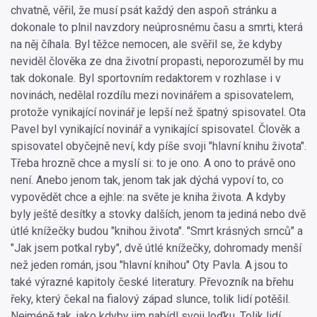
chvatně, věřil, že musí psát každý den aspoň stránku a
dokonale to plnil navzdory neúprosnému času a smrti, která
na něj číhala. Byl těžce nemocen, ale svěřil se, že kdyby
neviděl člověka ze dna životní propasti, neporozuměl by mu
tak dokonale. Byl sportovním redaktorem v rozhlase i v
novinách, nedělal rozdílu mezi novinářem a spisovatelem,
protože vynikající novinář je lepší než špatný spisovatel. Ota
Pavel byl vynikající novinář a vynikající spisovatel. Člověk a
spisovatel obyčejně neví, kdy píše svoji "hlavní knihu života".
Třeba hrozně chce a myslí si: to je ono. A ono to právě ono
není. Anebo jenom tak, jenom tak jak dýchá vypoví to, co
vypovědět chce a ejhle: na světe je kniha života. A kdyby
byly ještě desítky a stovky dalších, jenom ta jediná nebo dvě
útlé knížečky budou "knihou života". "Smrt krásných srnců" a
"Jak jsem potkal ryby", dvě útlé knížečky, dohromady menší
než jeden román, jsou "hlavní knihou" Oty Pavla. A jsou to
také výrazné kapitoly české literatury. Převozník na břehu
řeky, který čekal na fialový západ slunce, tolik lidí potěšil.
Nejméně tak, jako kdyby jim nabídl svoji loďku. Tolik lidí