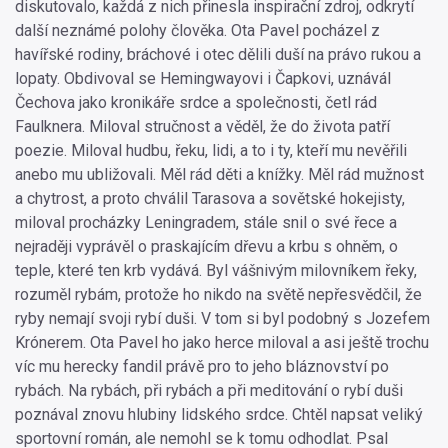
diskutovalo, každá z nich přinesla inspirační zdroj, odkrytí
další neznámé polohy člověka. Ota Pavel pocházel z
havířské rodiny, bráchové i otec dělili duší na právo rukou a
lopaty. Obdivoval se Hemingwayovi i Čapkovi, uznávál
Čechova jako kronikáře srdce a společnosti, četl rád
Faulknera. Miloval stručnost a věděl, že do života patří
poezie. Miloval hudbu, řeku, lidi, a to i ty, kteří mu nevěřili
anebo mu ubližovali. Měl rád děti a knížky. Měl rád mužnost
a chytrost, a proto chválil Tarasova a sovětské hokejisty,
miloval procházky Leningradem, stále snil o své řece a
nejraději vyprávěl o praskajícím dřevu a krbu s ohněm, o
teple, které ten krb vydává. Byl vášnivým milovníkem řeky,
rozuměl rybám, protože ho nikdo na světě nepřesvědčil, že
ryby nemají svoji rybí duši. V tom si byl podobný s Jozefem
Krónerem. Ota Pavel ho jako herce miloval a asi ještě trochu
víc mu herecky fandil právě pro to jeho bláznovství po
rybách. Na rybách, při rybách a při meditování o rybí duši
poznával znovu hlubiny lidského srdce. Chtěl napsat veliký
sportovní román, ale nemohl se k tomu odhodlat. Psal