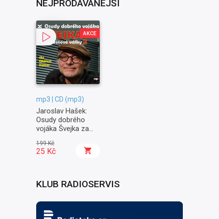
NEJPRODÁVANĚJŠÍ
AKCE
mp3 | CD (mp3)
Jaroslav Hašek:
Osudy dobrého
vojáka Švejka za
světové války II. -
199 Kč
Na frontě
25 Kč
KLUB RADIOSERVIS