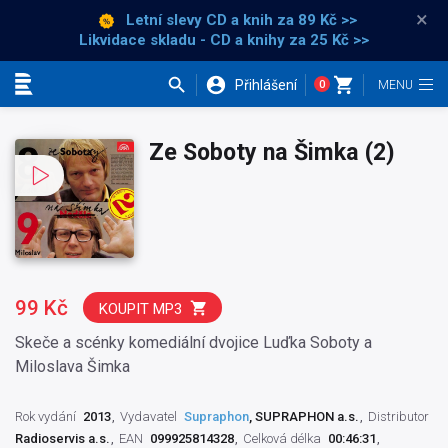
×
Letní slevy CD a knih
za 89 Kč >>
Likvidace skladu - CD a knihy za 25 Kč >>
Přihlášení
0
Kategorie
Ze Soboty na Šimka (2)
99 Kč
KOUPIT MP3
Skeče a scénky komediální dvojice Luďka Soboty a
Miloslava Šimka
Rok vydání
2013
Vydavatel
Supraphon
, SUPRAPHON a.s.
Distributor
Radioservis a.s.
EAN
099925814328
Celková délka
00:46:31