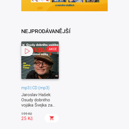
NEJPRODÁVANĚJŠÍ
AKCE
mp3 | CD (mp3)
Jaroslav Hašek:
Osudy dobrého
vojáka Švejka za
světové války II. -
199 Kč
Na frontě
25 Kč