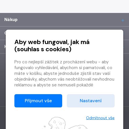
Nákup
O společnosti
Aby web fungoval, jak má
Kontakt
(souhlas s cookies)
Pro co nejlepší zážitek z procházení webu - aby
fungovalo vyhledávání, abychom si pamatovali, co
máte v košíku, abyste jednoduše zjistili stav vaší
objednávky, abychom vás neobtěžovali nevhodnou
reklamou a abyste se nemuseli pokaždé
přihlašovat.
Proto od vás potřebujeme souhlas se
Přijmout vše
Nastavení
zpracováním souborů cookies
, tj. malých souborů,
které se dočasně ukládají ve vašem prohlížeči.
Děkujeme, že nám ho dáte a pomůžete nám tak
Odmítnout vše
web zlepšovat.
Vytvořilo
Grand IT s.r.o.