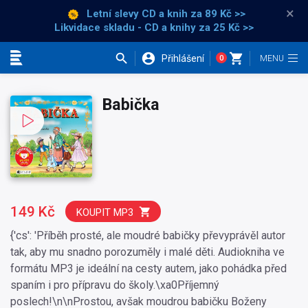
×
Letní slevy CD a knih
za 89 Kč >>
Likvidace skladu - CD a knihy za 25 Kč >>
Přihlášení
0
Kategorie
Babička
149 Kč
KOUPIT MP3
{'cs': 'Příběh prosté, ale moudré babičky převyprávěl autor
tak, aby mu snadno porozuměly i malé děti. Audiokniha ve
formátu MP3 je ideální na cesty autem, jako pohádka před
spaním i pro přípravu do školy.\xa0Příjemný
poslech!\n\nProstou, avšak moudrou babičku Boženy