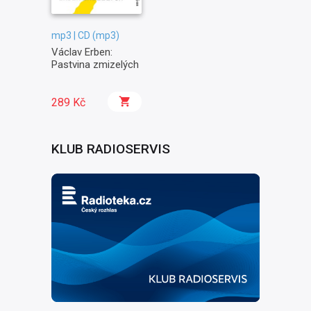
mp3 | CD (mp3)
Václav Erben:
Pastvina zmizelých
289 Kč
KLUB RADIOSERVIS