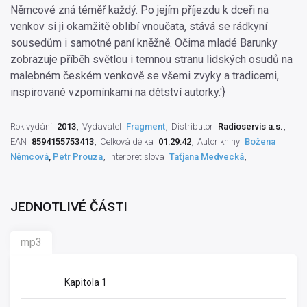
Němcové zná téměř každý. Po jejím příjezdu k dceři na
venkov si ji okamžitě oblíbí vnoučata, stává se rádkyní
sousedům i samotné paní kněžně. Očima mladé Barunky
zobrazuje příběh světlou i temnou stranu lidských osudů na
malebném českém venkově se všemi zvyky a tradicemi,
inspirované vzpomínkami na dětství autorky.'}
Rok vydání
2013
Vydavatel
Fragment
Distributor
Radioservis a.s.
EAN
8594155753413
Celková délka
01:29:42
Autor knihy
Božena
Němcová
,
Petr Prouza
Interpret slova
Taťjana Medvecká
JEDNOTLIVÉ ČÁSTI
mp3
Kapitola 1