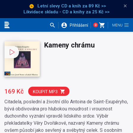
×
Letní slevy CD a knih
za 89 Kč >>
Likvidace skladu - CD a knihy za 25 Kč >>
Přihlášení
0
Kategorie
Kameny chrámu
169 Kč
KOUPIT MP3
Citadela, poslední a životní dílo Antoina de Saint-Exupéryho,
bývá obdivována pro hlubokou moudrost i vroucnost
duchovního vyznání vpravdě lidského srdce. Výběr
překladatelky Věry Dvořákové, nazvaný Kameny chrámu
ovšem působí jako sevřený a svébytný celek. S osobním