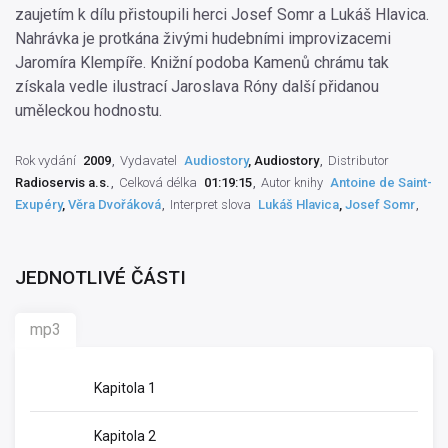
zaujetím k dílu přistoupili herci Josef Somr a Lukáš Hlavica.
Nahrávka je protkána živými hudebními improvizacemi
Jaromíra Klempíře. Knižní podoba Kamenů chrámu tak
získala vedle ilustrací Jaroslava Róny další přidanou
uměleckou hodnostu.
Rok vydání
2009
Vydavatel
Audiostory
, Audiostory
Distributor
Radioservis a.s.
Celková délka
01:19:15
Autor knihy
Antoine de Saint-
Exupéry
,
Věra Dvořáková
Interpret slova
Lukáš Hlavica
,
Josef Somr
JEDNOTLIVÉ ČÁSTI
mp3
Kapitola 1
Kapitola 2