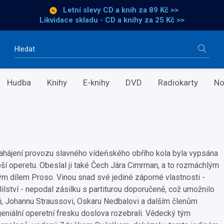
Letní slevy CD a knih
za 89 Kč >>
Likvidace skladu - CD a knihy za 25 Kč >>
Vyhledávání
Hudba
Knihy
E-knihy
DVD
Radiokarty
No
 zahájení provozu slavného vídeňského obřího kola byla vypsána
pší operetu. Obeslal ji také Čech Jára Cimrman, a to rozmáchlým
 dílem Proso. Vinou snad své jediné záporné vlastnosti -
ilství - nepodal zásilku s partiturou doporučeně, což umožnilo
i, Johannu Straussovi, Oskaru Nedbalovi a dalším členům
geniální operetní fresku doslova rozebrali. Vědecký tým