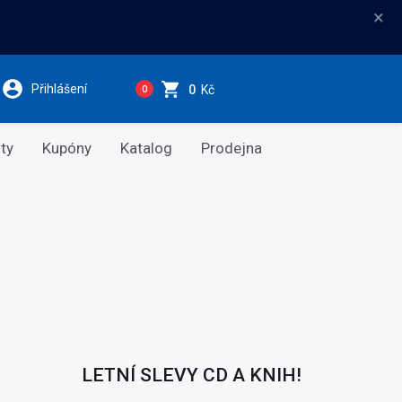
×
Přihlášení
0
Kč
0
ty
Kupóny
Katalog
Prodejna
LETNÍ SLEVY CD A KNIH!