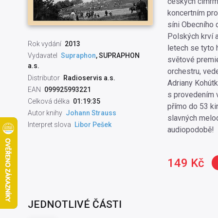
českých cimrm
koncertním pr
síni Obecního 
Polských krví 
Rok vydání
2013
letech se tyto
Vydavatel
Supraphon
, SUPRAPHON
světové premié
a.s.
orchestru, ve
Distributor
Radioservis a.s.
Adriany Kohútk
EAN
099925993221
s provedením 
Celková délka
01:19:35
přímo do 53 ki
Autor knihy
Johann Strauss
slavných melod
Interpret slova
Libor Pešek
audiopodobě!
149 Kč
JEDNOTLIVÉ ČÁSTI