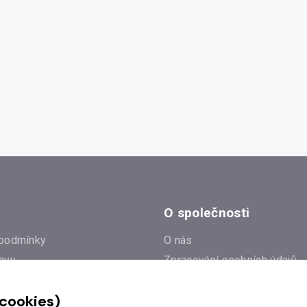
O společnosti
podmínky
O nás
avy
Zpracování osobních údajů
e
Zásady práce s cookies
 cookies)
Klub Radioservis