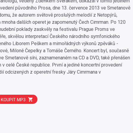
anologů, vedený Zdeňkem Svěrákem, dokázal v tomto jediném
ovedení původního Prosa, dne 13. července 2013 ve Smetanově
domu, že autorem světově proslulých melodií z Netopýrů,
a mnoha dalších operet je zapomenutý Čech Cimrman. Po 120
 hudební poklady zaskvěly na festivalu Prague Proms ve
ře, skvělou interpretací Českého národního symfonického
deného Liborem Peškem a mimořádných výkonů zpěváků -
ové, Miloně Čepelky a Tomáše Černého. Koncert byl, současně
ve Smetanově síni, zaznamenaném na CD a DVD, také přenášen
n v celé České republice. První a jediné koncertní provedení
ií odcizených z operetní fresky Járy Cimrmana v
KOUPIT MP3