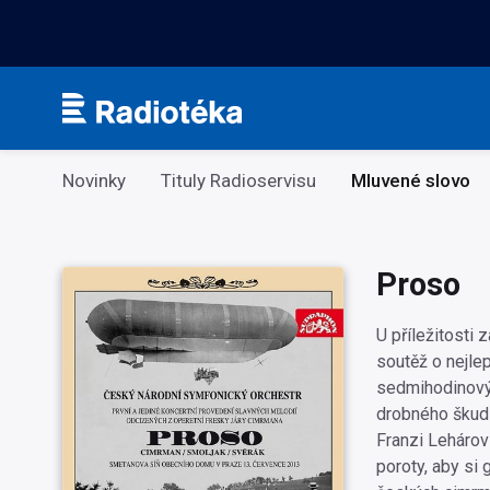
Kategorie
Novinky
Tituly Radioservisu
Mluvené slovo
Proso
U příležitosti
soutěž o nejle
sedmihodinovým
drobného škudl
Franzi Lehárov
poroty, aby si 