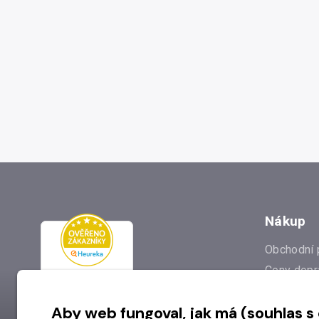
Nákup
Obchodní 
Ceny dopr
Reklamac
Aby web fungoval, jak má (souhlas s
Prodejna