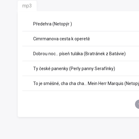
mp3
Předehra (Netopýr )
Cimrmanova cesta k operetě
Dobrou noc… píseň tuláka (Bratránek z Batávie)
Ty české panenky (Perly panny Serafínky)
To je směšné, cha cha cha… Mein Herr Marquis (Netopý