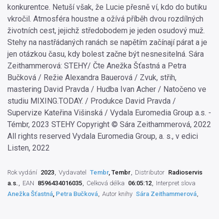
konkurentce. Netuší však, že Lucie přesně ví, kdo do butiku
vkročil. Atmosféra houstne a ožívá příběh dvou rozdílných
životních cest, jejichž středobodem je jeden osudový muž.
Stehy na nastřádaných ranách se napětím začínají párat a je
jen otázkou času, kdy bolest začne být nesnesitelná. Sára
Zeithammerová: STEHY/ Čte Anežka Šťastná a Petra
Bučková / Režie Alexandra Bauerová / Zvuk, střih,
mastering David Pravda / Hudba Ivan Acher / Natočeno ve
studiu MIXING.TODAY. / Produkce David Pravda /
Supervize Kateřina Višinská / Vydala Euromedia Group a.s. -
Témbr, 2023 STEHY Copyright © Sára Zeithammerová, 2022
All rights reserved Vydala Euromedia Group, a. s., v edici
Listen, 2022
Rok vydání
2023
Vydavatel
Tembr
, Tembr
Distributor
Radioservis
a.s.
EAN
8596434016035
Celková délka
06:05:12
Interpret slova
Anežka Šťastná
,
Petra Bučková
Autor knihy
Sára Zeithammerová