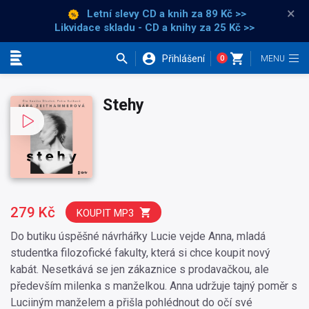
×
Letní slevy CD a knih
za 89 Kč >>
Likvidace skladu - CD a knihy za 25 Kč >>
Přihlášení
0
Kategorie
Stehy
279 Kč
KOUPIT MP3
Do butiku úspěšné návrhářky Lucie vejde Anna, mladá
studentka filozofické fakulty, která si chce koupit nový
kabát. Nesetkává se jen zákaznice s prodavačkou, ale
především milenka s manželkou. Anna udržuje tajný poměr s
Luciiným manželem a přišla pohlédnout do očí své