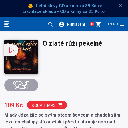
×
Letní slevy CD a knih
za 89 Kč >>
Likvidace skladu - CD a knihy za 25 Kč >>
Přihlášení
0
Kategorie
O zlaté růži pekelné
OTEVŘÍT
GALERII
109 Kč
KOUPIT MP3
Mladý Józa žije se svým otcem ševcem a chudoba jim
leze do chalupy. Józa však i přesto ohrnuje nos nad