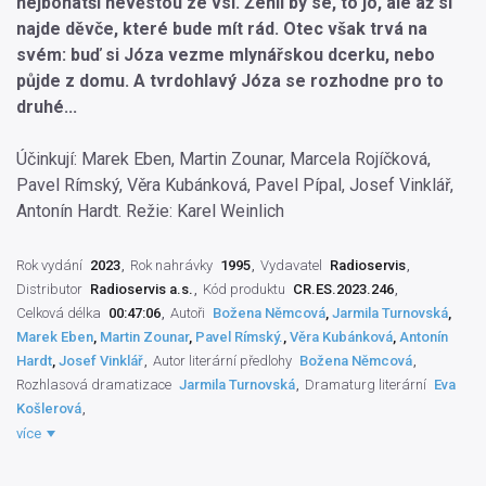
nejbohatší nevěstou ze vsi. Ženil by se, to jo, ale až si
najde děvče, které bude mít rád. Otec však trvá na
svém: buď si Józa vezme mlynářskou dcerku, nebo
půjde z domu. A tvrdohlavý Józa se rozhodne pro to
druhé...
Účinkují: Marek Eben, Martin Zounar, Marcela Rojíčková,
Pavel Rímský, Věra Kubánková, Pavel Pípal, Josef Vinklář,
Antonín Hardt. Režie: Karel Weinlich
Rok vydání
2023
Rok nahrávky
1995
Vydavatel
Radioservis
Distributor
Radioservis a.s.
Kód produktu
CR.ES.2023.246
Celková délka
00:47:06
Autoři
Božena Němcová
,
Jarmila Turnovská
,
Marek Eben
,
Martin Zounar
,
Pavel Rímský.
,
Věra Kubánková
,
Antonín
Hardt
,
Josef Vinklář
Autor literární předlohy
Božena Němcová
Rozhlasová dramatizace
Jarmila Turnovská
Dramaturg literární
Eva
Košlerová
Režisér pořadu
Karel Weinlich
Režisér hudby
Petr Mandel
více
Interpret slova
Marek Eben
,
Martin Zounar
,
Marcela Rojíčková
,
Pavel
Rímský.
,
Věra Kubánková
,
Pavel Pípal
,
Josef Vinklář
,
Antonín Hardt
,