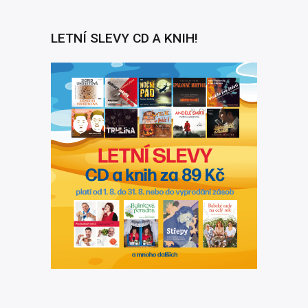
Karel Weinlich
Zvukový mistr
Tomáš Gsöllhofer
Natáčecí technik
Lenka Vintrová
Práva výrobce
Český rozhlas
,
Radioservis a.s.
LETNÍ SLEVY CD A KNIH!