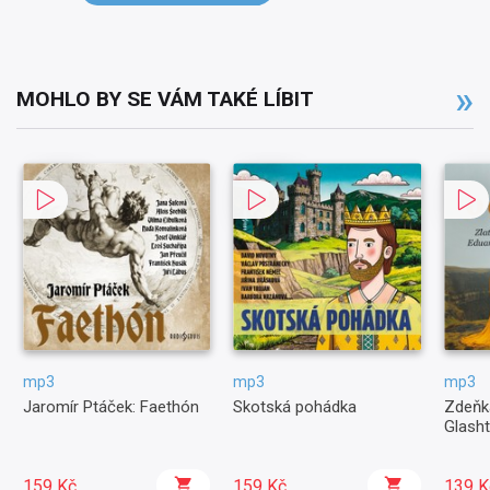
MOHLO BY SE VÁM TAKÉ LÍBIT
mp3
mp3
mp3
Jaromír Ptáček: Faethón
Skotská pohádka
Zdeňk
Glasht
159 Kč
159 Kč
139 K