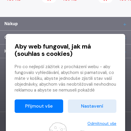
Nákup
O společnosti
Aby web fungoval, jak má
Kontakt
(souhlas s cookies)
Pro co nejlepší zážitek z procházení webu - aby
fungovalo vyhledávání, abychom si pamatovali, co
máte v košíku, abyste jednoduše zjistili stav vaší
objednávky, abychom vás neobtěžovali nevhodnou
reklamou a abyste se nemuseli pokaždé
přihlašovat.
Proto od vás potřebujeme souhlas se
Přijmout vše
Nastavení
zpracováním souborů cookies
, tj. malých souborů,
které se dočasně ukládají ve vašem prohlížeči.
Děkujeme, že nám ho dáte a pomůžete nám tak
Odmítnout vše
web zlepšovat.
Vytvořilo
Grand IT s.r.o.