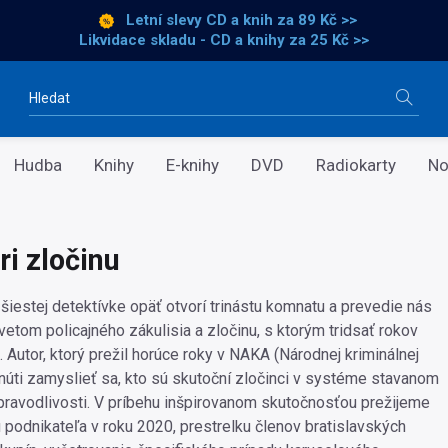
Letní slevy CD a knih
za 89 Kč >>
Likvidace skladu - CD a knihy za 25 Kč >>
Vyhledávání
Hudba
Knihy
E-knihy
DVD
Radiokarty
No
ri zločinu
 šiestej detektívke opäť otvorí trinástu komnatu a prevedie nás
tom policajného zákulisia a zločinu, s ktorým tridsať rokov
. Autor, ktorý prežil horúce roky v NAKA (Národnej kriminálnej
 núti zamyslieť sa, kto sú skutoční zločinci v systéme stavanom
ravodlivosti. V príbehu inšpirovanom skutočnosťou prežijeme
u podnikateľa v roku 2020, prestrelku členov bratislavských