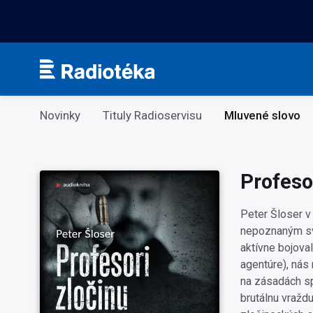
Kategorie
Novinky
Tituly Radioservisu
Mluvené slovo
Profeso
Peter Šloser v
nepoznaným sve
aktívne bojoval
agentúre), nás
na zásadách sp
brutálnu vražd