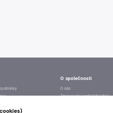
O společnosti
podmínky
O nás
avy
Zpracování osobních údajů
e
Zásady práce s cookies
 cookies)
Klub Radioservis