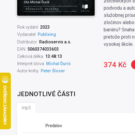
zločineckých s
podvodu a autor
služobnej prís
zločinov alebo
Rok vydání
2023
bariéru? Snaha
Vydavatel
Publixing
pretože proti n
Distributor
Radioservis a.s.
vysokej škole.
EAN
5060374033603
Celková délka
13:48:13
374 Kč
Interpret slova
Michal Ďuriš
Autor knihy
Peter Šloser
JEDNOTLIVÉ ČÁSTI
mp3
Predslov