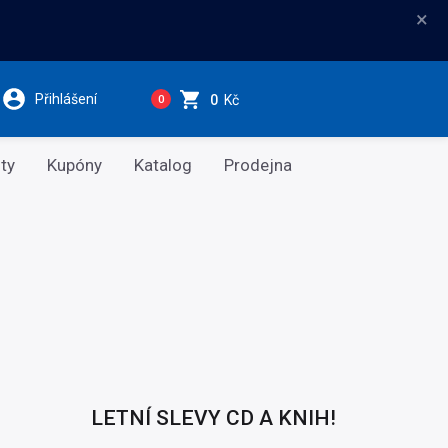
×
Přihlášení
0
Kč
0
ty
Kupóny
Katalog
Prodejna
LETNÍ SLEVY CD A KNIH!