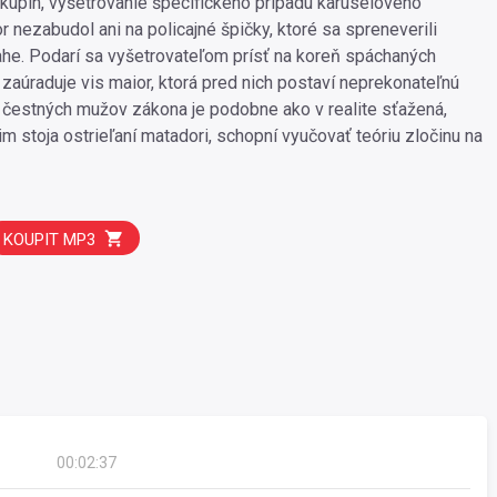
kupín, vyšetrovanie špecifického prípadu karuselového
 nezabudol ani na policajné špičky, ktoré sa spreneverili
ahe. Podarí sa vyšetrovateľom prísť na koreň spáchaných
 zaúraduje vis maior, ktorá pred nich postaví neprekonateľnú
 čestných mužov zákona je podobne ako v realite sťažená,
im stoja ostrieľaní matadori, schopní vyučovať teóriu zločinu na
KOUPIT MP3
00:02:37