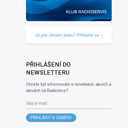
Již jste členem klubu? Přihlašte se
PŘIHLÁŠENÍ DO
NEWSLETTERU
Chcete být informováni o novinkách, akcích a
slevách na Radiotéce?
Váš e-mail
PŘIHLÁSIT K ODBĚRU