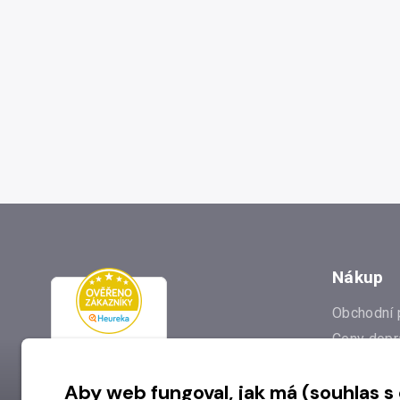
Nákup
Obchodní 
Ceny dopr
Reklamac
Aby web fungoval, jak má (souhlas s
Prodejna