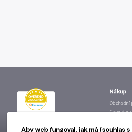
Nákup
Obchodní 
Ceny dopr
Reklamac
Aby web fungoval, jak má (souhlas s
Prodejna