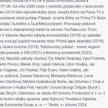
mediální studia na FSV UK a oboru informační studia a
a FF UK. Od roku 2000 činný v médiích, především v televizních
roku 2014 člen reportérského týmu Josefa Klímy na Prima TV a
oučasné době pořadu Případy Josefa Klímy na Prima TV. Autor
pořadů TaJeMno a TaJeMné podzemí. Provozuje webové
le.net a stejnojmenný kanál na serveru YouTube.com. První
 V. Mareše Největší záhady kriminalistiky (2018) se zařadila
y a na její úspěch navázaly tituly Přísně tajné skandály (2019),
y české historie (2019), Štěchovický poklad – konec legend
ické poklady a StB (2021) a Atomový protektorát (2022).
eš: Největší záhady zločinu| Čte Martin Stránský, Vasil Fridrich,
artin Preiss, Marek Holý, Lukáš Hlavica, Libor Hruška, Jan
v Cigánek, Jiří Ployhar, Filip Švarc, Vilém Udatný, Jan
ka Ježková, Zuzana Slavíková, Michaela Klenková, Lucie
iam Chytilová, Martina Hudečková| Režie Jan Drbohlav | Zvuk a
síková¬| Hudba Petr Hanzlík | Sound design Štěpán Škoch |
án Škoch | Natočeno ve studiu All Senses Production s. r.¬o.¬|
le knižní obálky upravila Jana Rybová | Produkce Kateřina
ala Euromedia Group, a.¬s.¬– Témbr, v¬ březnu 2024.