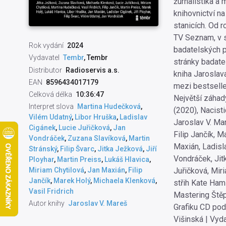
žurnalistika a 
knihovnictví n
stanicích. Od 
TV Seznam, v s
Rok vydání
2024
badatelských 
Vydavatel
Tembr
, Tembr
stránky badate
Distributor
Radioservis a.s.
kniha Jaroslava
EAN
8596434017179
mezi bestseller
Celková délka
10:36:47
Největší záhad
Interpret slova
Martina Hudečková
,
(2020), Nacist
Vilém Udatný
,
Libor Hruška
,
Ladislav
Jaroslav V. Mar
Cigánek
,
Lucie Juřičková
,
Jan
Filip Jančík, M
Vondráček
,
Zuzana Slavíková
,
Martin
Maxián, Ladisla
Stránský
,
Filip Švarc
,
Jitka Ježková
,
Jiří
Vondráček, Jit
Ployhar
,
Martin Preiss
,
Lukáš Hlavica
,
Juřičková, Mir
Miriam Chytilová
,
Jan Maxián
,
Filip
Jančík
,
Marek Holý
,
Michaela Klenková
,
střih Kate Ham
Vasil Fridrich
Mastering Štěp
Autor knihy
Jaroslav V. Mareš
Grafiku CD pod
Višinská | Vyd