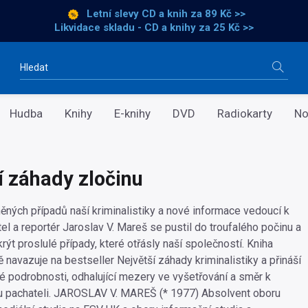
Letní slevy CD a knih
za 89 Kč >>
Likvidace skladu - CD a knihy za 25 Kč >>
Vyhledávání
Hudba
Knihy
E-knihy
DVD
Radiokarty
No
í záhady zločinu
ěných případů naší kriminalistiky a nové informace vedoucí k
el a reportér Jaroslav V. Mareš se pustil do troufalého počinu a
rýt proslulé případy, které otřásly naší společností. Kniha
 navazuje na bestseller Největší záhady kriminalistiky a přináší
podrobnosti, odhalující mezery ve vyšetřování a směr k
pachateli. JAROSLAV V. MAREŠ (* 1977) Absolvent oboru