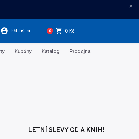
×
Přihlášení
0
Kč
0
ty
Kupóny
Katalog
Prodejna
LETNÍ SLEVY CD A KNIH!