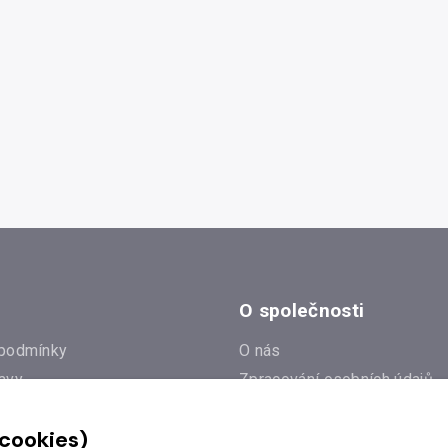
O společnosti
podmínky
O nás
avy
Zpracování osobních údajů
e
Zásady práce s cookies
 cookies)
Klub Radioservis