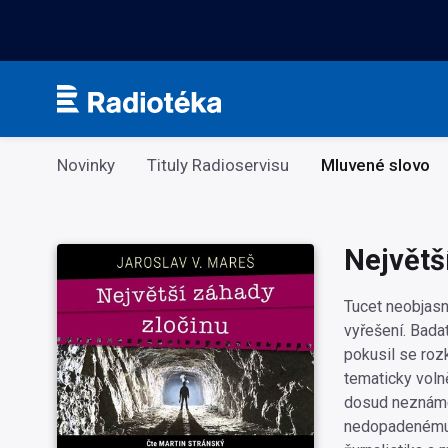
Kategorie
Novinky
Tituly Radioservisu
Mluvené slovo
Největš
Tucet neobjasn
vyřešení. Badat
pokusil se rozk
tematicky volně
dosud neznámé 
nedopadenému 