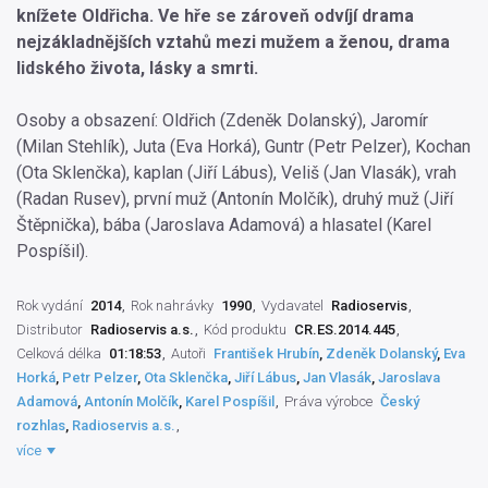
knížete Oldřicha. Ve hře se zároveň odvíjí drama
nejzákladnějších vztahů mezi mužem a ženou, drama
lidského života, lásky a smrti.
Osoby a obsazení: Oldřich (Zdeněk Dolanský), Jaromír
(Milan Stehlík), Juta (Eva Horká), Guntr (Petr Pelzer), Kochan
(Ota Sklenčka), kaplan (Jiří Lábus), Veliš (Jan Vlasák), vrah
(Radan Rusev), první muž (Antonín Molčík), druhý muž (Jiří
Štěpnička), bába (Jaroslava Adamová) a hlasatel (Karel
Pospíšil).
Rok vydání
2014
Rok nahrávky
1990
Vydavatel
Radioservis
Distributor
Radioservis a.s.
Kód produktu
CR.ES.2014.445
Celková délka
01:18:53
Autoři
František Hrubín
,
Zdeněk Dolanský
,
Eva
Horká
,
Petr Pelzer
,
Ota Sklenčka
,
Jiří Lábus
,
Jan Vlasák
,
Jaroslava
Adamová
,
Antonín Molčík
,
Karel Pospíšil
Práva výrobce
Český
rozhlas
,
Radioservis a.s.
Interpret slova
Zdeněk Dolanský
,
Milan Stehlík
,
Eva Horká
,
Petr Pelzer
,
více
Ota Sklenčka
,
Jiří Lábus
,
Jan Vlasák
,
Radan Rusev
,
Antonín Molčík
,
Jiří