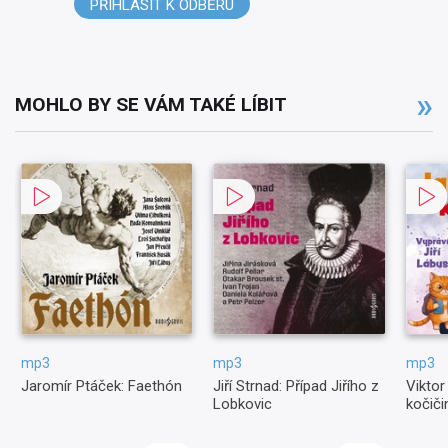
PŘIHLÁSIT K ODBĚRU
MOHLO BY SE VÁM TAKÉ LÍBIT
mp3
mp3
mp3
Jaromír Ptáček: Faethón
Jiří Strnad: Případ Jiřího z
Viktor
Lobkovic
kočiči