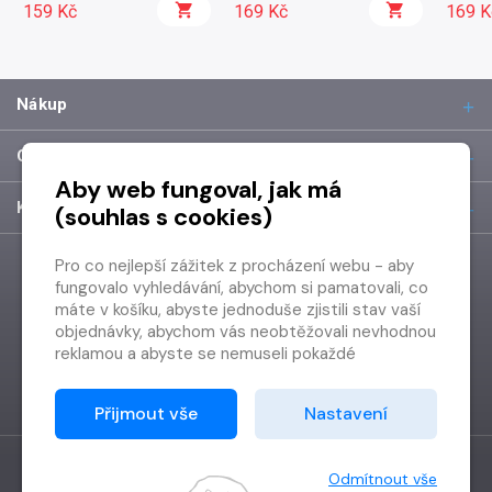
159 Kč
169 Kč
169 K
Nákup
O společnosti
Aby web fungoval, jak má
Kontakt
(souhlas s cookies)
Pro co nejlepší zážitek z procházení webu - aby
fungovalo vyhledávání, abychom si pamatovali, co
máte v košíku, abyste jednoduše zjistili stav vaší
objednávky, abychom vás neobtěžovali nevhodnou
reklamou a abyste se nemuseli pokaždé
přihlašovat.
Proto od vás potřebujeme souhlas se
Přijmout vše
Nastavení
zpracováním souborů cookies
, tj. malých souborů,
které se dočasně ukládají ve vašem prohlížeči.
Děkujeme, že nám ho dáte a pomůžete nám tak
Odmítnout vše