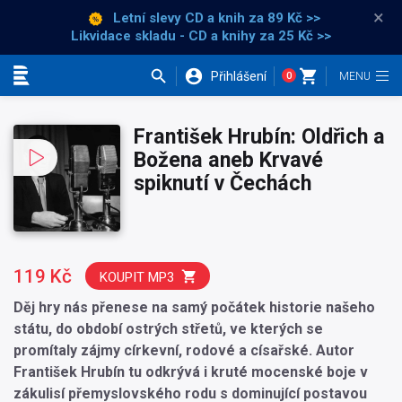
×
Letní slevy CD a knih
za 89 Kč >>
Likvidace skladu - CD a knihy za 25 Kč >>
Přihlášení
0
Kategorie
František Hrubín: Oldřich a
Božena aneb Krvavé
spiknutí v Čechách
119 Kč
KOUPIT MP3
Děj hry nás přenese na samý počátek historie našeho
státu, do období ostrých střetů, ve kterých se
promítaly zájmy církevní, rodové a císařské. Autor
František Hrubín tu odkrývá i kruté mocenské boje v
zákulisí přemyslovského rodu s dominující postavou