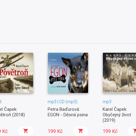
3
mp3 | CD (mp3)
mp3
el Čapek:
Petra Baďurová:
Karel Čapek:
ětroň (2018)
EGON - Děsná psina
Obyčejný život
(2019)
9 Kč
199 Kč
199 Kč