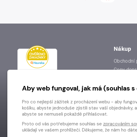
Nákup
Obchodní 
Ceny dopr
Reklamac
Aby web fungoval, jak má (souhlas s
Prodejna
Nejčastějš
Pro co nejlepší zážitek z procházení webu - aby fungo
Odstoupen
košíku, abyste jednoduše zjistili stav vaší objednávk
abyste se nemuseli pokaždé přihlašovat.
Proto od vás potřebujeme souhlas se
zpracováním so
ukládají ve vašem prohlížeči. Děkujeme, že nám ho dá