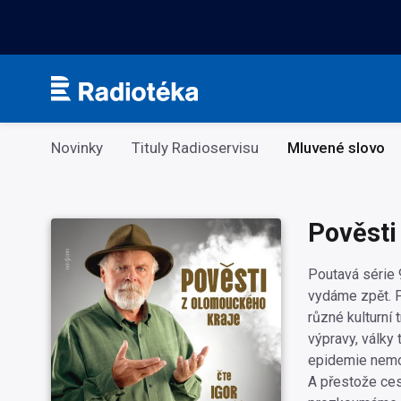
Kategorie
Novinky
Tituly Radioservisu
Mluvené slovo
Pověsti
Poutavá série 
vydáme zpět. P
různé kulturní 
výpravy, války 
epidemie nemo
A přestože ces