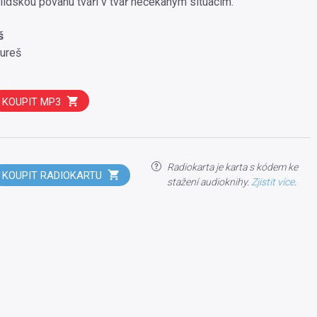
dskou povahu tváří v tvář nečekaným situacím.
š
ureš
KOUPIT MP3
Radiokarta je karta s kódem ke
KOUPIT RADIOKARTU
stažení audioknihy.
Zjistit více
.