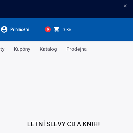
×
Přihlášení
0
Kč
0
ty
Kupóny
Katalog
Prodejna
LETNÍ SLEVY CD A KNIH!