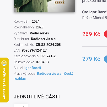
prozkoumáme li
Čte Igor Bare
Režie Michal B
Rok vydání
2024
Rok nahrávky
2023
269 Kč
Vydavatel
Radioservis
Distributor
Radioservis a.s.
Kód produktu
CR.SS.2024.208
EAN
8590236124127
Katalogové číslo
CR1241-2
279 Kč
Celková délka
07:04:07
Autoři
Igor Bareš
Práva výrobce
Radioservis a.s.
,
Český
rozhlas
JEDNOTLIVÉ ČÁSTI