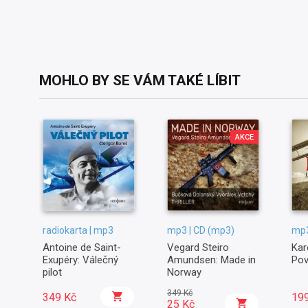
MOHLO BY SE VÁM TAKÉ LÍBIT
AKCE
radiokarta | mp3
mp3 | CD (mp3)
mp
Antoine de Saint-
Vegard Steiro
Kar
Exupéry: Válečný
Amundsen: Made in
Pov
pilot
Norway
349 Kč
349 Kč
19
25 Kč