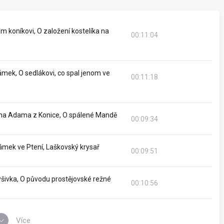
 koníkovi, O založení kostelíka na
00:11:04
mek, O sedlákovi, co spal jenom ve
00:11:18
ana Adama z Konice, O spálené Mandě
00:09:34
ámek ve Ptení, Laškovský krysař
00:09:51
šivka, O původu prostějovské režné
00:10:56
Více