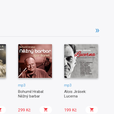
mp3
mp3
m
Bohumil Hrabal:
Alois Jirásek:
Da
Něžný barbar
Lucerna
m
299 Kč
199 Kč
2