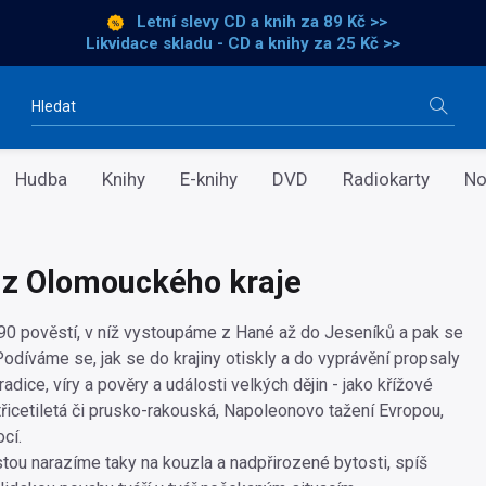
Letní slevy CD a knih
za 89 Kč >>
Likvidace skladu - CD a knihy za 25 Kč >>
Vyhledávání
Hudba
Knihy
E-knihy
DVD
Radiokarty
No
 z Olomouckého kraje
90 pověstí, v níž vystoupáme z Hané až do Jeseníků a pak se
odíváme se, jak se do krajiny otiskly a do vyprávění propsaly
tradice, víry a pověry a události velkých dějin - jako křížové
třicetiletá či prusko-rakouská, Napoleonovo tažení Evropou,
cí.
tou narazíme taky na kouzla a nadpřirozené bytosti, spíš