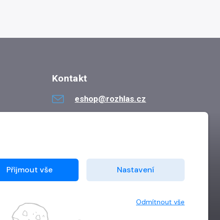
Kontakt
eshop@rozhlas.cz
724 819 319
Po - Pá 8:30 - 16:30
Přijmout vše
Nastavení
Odmítnout vše