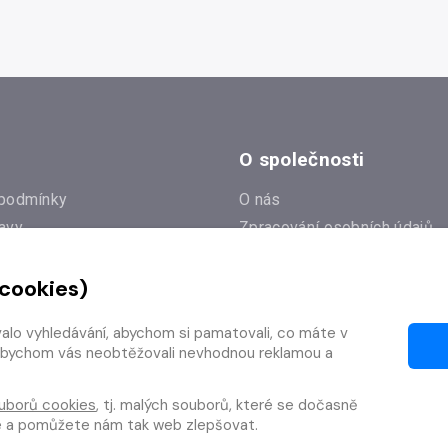
O společnosti
podmínky
O nás
avy
Zpracování osobních údajů
e
Zásady práce s cookies
 cookies)
Klub Radioservis
í dotazy
Kontakty
valo vyhledávání, abychom si pamatovali, co máte v
í od smlouvy
y, abychom vás neobtěžovali nevhodnou reklamou a
uborů cookies
, tj. malých souborů, které se dočasně
te a pomůžete nám tak web zlepšovat.