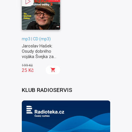
mp3 | CD (mp3)
Jaroslav Hašek:
Osudy dobrého
vojáka Švejka za
světové války II. -
199 Kč
Na frontě
25 Kč
KLUB RADIOSERVIS