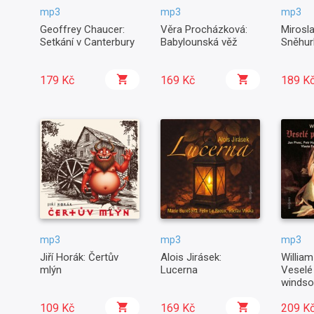
mp3
mp3
mp3
Geoffrey Chaucer:
Věra Procházková:
Mirosla
Setkání v Canterbury
Babylounská věž
Sněhur
179 Kč
169 Kč
189 K
mp3
mp3
mp3
Jiří Horák: Čertův
Alois Jirásek:
Willia
mlýn
Lucerna
Veselé
windso
109 Kč
169 Kč
209 K