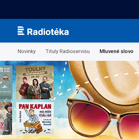
Kategorie
Novinky
Tituly Radioservisu
Mluvené slovo
Co si v létě pustíte do sluchátek?