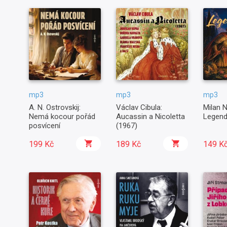
mp3
mp3
mp3
A. N. Ostrovskij:
Václav Cibula:
Milan N
Nemá kocour pořád
Aucassin a Nicoletta
Legend
posvícení
(1967)
199 Kč
189 Kč
149 K