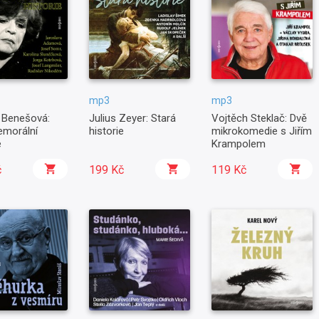
mp3
mp3
 Benešová:
Julius Zeyer: Stará
Vojtěch Steklač: Dvě
emorální
historie
mikrokomedie s Jiřím
e
Krampolem
č
199 Kč
119 Kč