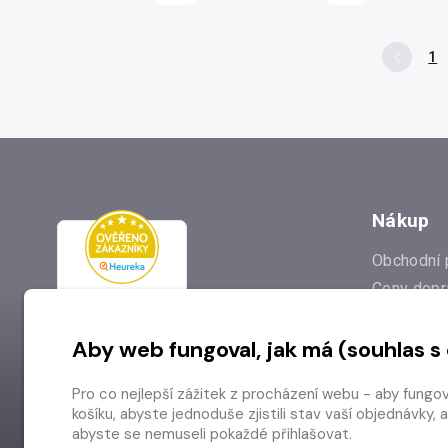
1
Nákup
Obchodní 
Ceny dopr
Reklamac
Aby web fungoval, jak má (souhlas s
Prodejna
Nejčastějš
Pro co nejlepší zážitek z procházení webu - aby fungo
Odstoupen
košíku, abyste jednoduše zjistili stav vaší objednávk
abyste se nemuseli pokaždé přihlašovat.