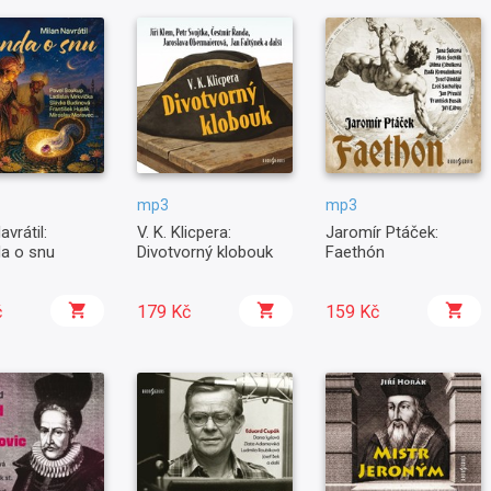
mp3
mp3
avrátil:
V. K. Klicpera:
Jaromír Ptáček:
a o snu
Divotvorný klobouk
Faethón
č
179 Kč
159 Kč