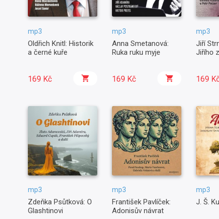
mp3
mp3
mp3
Oldřich Knitl: Historik
Anna Smetanová:
Jiří St
a černé kuře
Ruka ruku myje
Jiřího 
169 Kč
169 Kč
169 K
mp3
mp3
mp3
Zdeňka Psůtková: O
František Pavlíček:
J. Š. K
Glashtinovi
Adonisův návrat