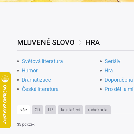
MLUVENÉ SLOVO
HRA
Světová literatura
Seriály
Humor
Hra
Dramatizace
Doporučená 
Česká literatura
Pro děti a m
vše
CD
LP
ke stažení
radiokarta
35
položek