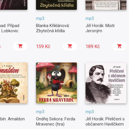
mp3
mp3
rnad: Případ
Blanka Křiklánová:
Jiří Horák: Mistr
z Lobkovic
Zbytečná křídla
Jeroným
č
159 Kč
189 Kč
mp3
mp3
ubín: Amaldon
Ondřej Sekora: Ferda
Jiří Horák: Přelíčení s
Mravenec (hra)
občanem Havlíčkem