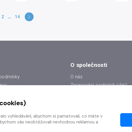
2
14
O společnosti
podmínky
O nás
avy
Zpracování osobních údajů
e
Zásady práce s cookies
 cookies)
Klub Radioservis
í dotazy
Kontakty
valo vyhledávání, abychom si pamatovali, co máte v
í od smlouvy
y, abychom vás neobtěžovali nevhodnou reklamou a