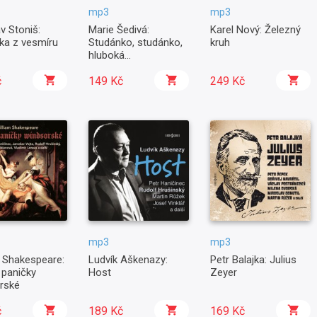
mp3
mp3
v Stoniš:
Marie Šedivá:
Karel Nový: Železný
ka z vesmíru
Studánko, studánko,
kruh
hluboká...
č
149 Kč
249 Kč
mp3
mp3
m Shakespeare:
Ludvík Aškenazy:
Petr Balajka: Julius
 paničky
Host
Zeyer
rské
č
189 Kč
169 Kč