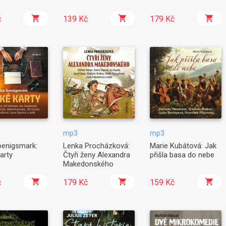
č
139 Kč
179 Kč
mp3
mp3
oenigsmark:
Lenka Procházková:
Marie Kubátová: Jak
arty
Čtyři ženy Alexandra
přišla basa do nebe
Makedonského
č
179 Kč
159 Kč