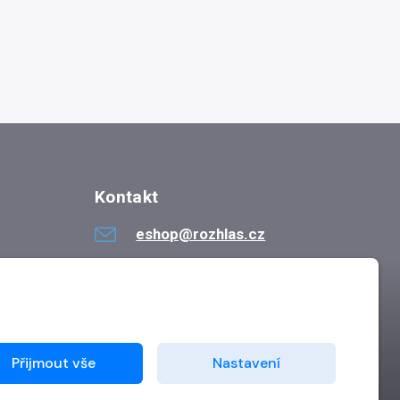
Kontakt
eshop@rozhlas.cz
724 819 319
Po - Pá 8:30 - 16:30
Přijmout vše
Nastavení