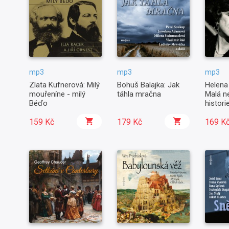
mp3
mp3
mp3
Zlata Kufnerová: Milý
Bohuš Balajka: Jak
Helena
mouřeníne - milý
táhla mračna
Malá n
Béďo
histori
159 Kč
179 Kč
169 K