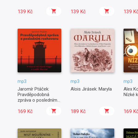
139 Kč
139 Kč
139 K
mp3
mp3
mp3
Jaromír Ptáček:
Alois Jirásek: Maryla
Alex K
Pravděpodobná
Nízké k
zpráva o posledním
rozhovoru
169 Kč
189 Kč
169 K