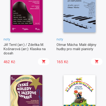
noty
noty
Jiří Teml (arr.) / Zdeňka M.
Otmar Mácha: Malé dějiny
Košnarová (arr.): Klasika na
hudby pro malé pianisty
dosah
462 Kč
165 Kč