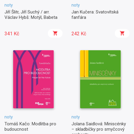
noty
noty
Jiří Šlitr, Jiří Suchý / arr.
Jan Kučera: Svatovítská
Václav Hybš: Motýl, Babeta
fanfára
341 Kč
242 Kč
noty
noty
Tomáš Kačo: Modlitba pro
Jolana Saidlová: Miniscénky
budoucnost
– skladbičky pro smyčcový