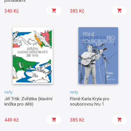
pohádkami
340 Kč
385 Kč
noty
noty
Jiří Trtík: Zvířátka (klavírní
Písně Karla Kryla pro
knížka pro děti)
souborovou hru 1
449 Kč
385 Kč