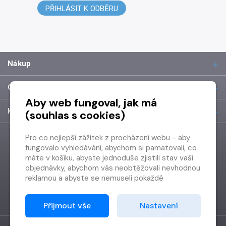
PŘIHLÁSIT K ODBĚRU
Nákup
O společnosti
Aby web fungoval, jak má
Kontakt
(souhlas s cookies)
Pro co nejlepší zážitek z procházení webu - aby
fungovalo vyhledávání, abychom si pamatovali, co
máte v košíku, abyste jednoduše zjistili stav vaší
objednávky, abychom vás neobtěžovali nevhodnou
reklamou a abyste se nemuseli pokaždé
přihlašovat.
Proto od vás potřebujeme souhlas se
Přijmout vše
Nastavení
zpracováním souborů cookies
, tj. malých souborů,
které se dočasně ukládají ve vašem prohlížeči.