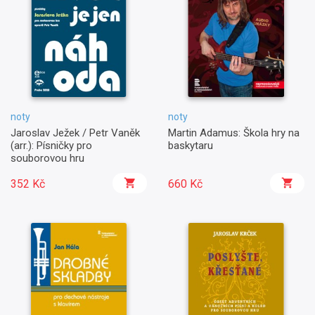
noty
noty
Jaroslav Ježek / Petr Vaněk
Martin Adamus: Škola hry na
(arr.): Písničky pro
baskytaru
souborovou hru
352 Kč
660 Kč