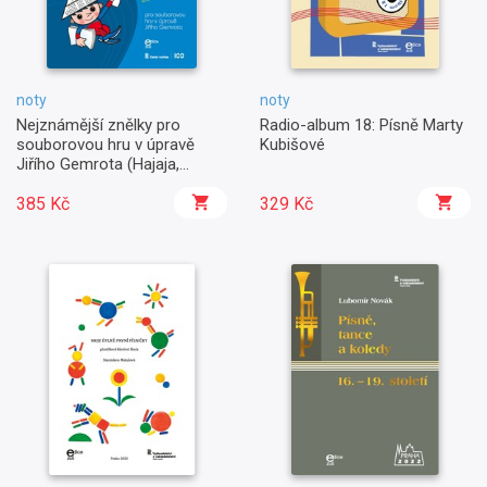
noty
noty
Nejznámější znělky pro
Radio-album 18: Písně Marty
souborovou hru v úpravě
Kubišové
Jiřího Gemrota (Hajaja,
Večerníček a další)
385 Kč
329 Kč