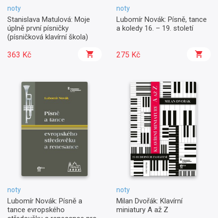
noty
noty
Stanislava Matulová: Moje
Lubomír Novák: Písně, tance
úplně první písničky
a koledy 16. – 19. století
(písničková klavírní škola)
363 Kč
275 Kč
noty
noty
Lubomír Novák: Písně a
Milan Dvořák: Klavírní
tance evropského
miniatury A až Z