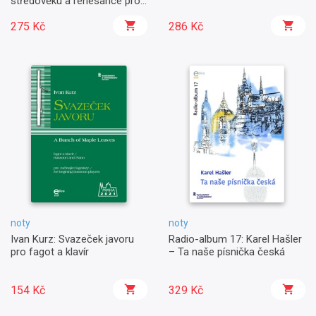
středověku a renesance pro
trubku a klavír
275 Kč
286 Kč
noty
noty
Ivan Kurz: Svazeček javoru
Radio-album 17: Karel Hašler
pro fagot a klavír
– Ta naše písnička česká
154 Kč
329 Kč