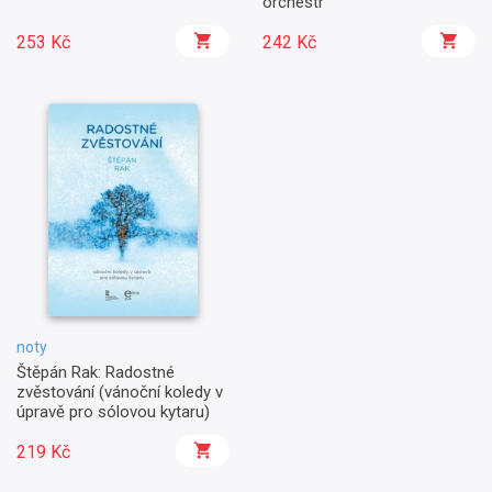
orchestr
253 Kč
242 Kč
noty
Štěpán Rak: Radostné
zvěstování (vánoční koledy v
úpravě pro sólovou kytaru)
219 Kč