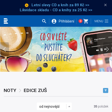
×
Letní slevy CD a knih
za 89 Kč >>
Likvidace skladu - CD a knihy za 25 Kč >>
Přihlášení
0
Kategorie
Co si v létě pustíte do sluchátek?
NOTY
EDICE ZUŠ
od nejnovější
35
položek