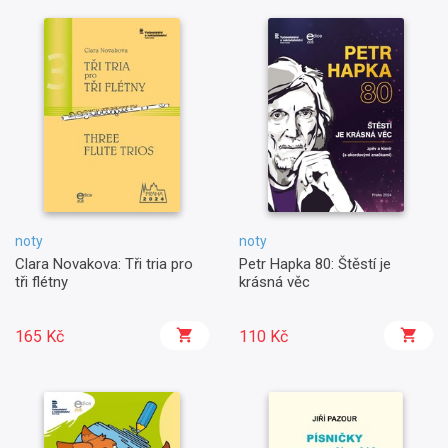
noty
noty
Clara Novakova: Tři tria pro
Petr Hapka 80: Štěstí je
tři flétny
krásná věc
165 Kč
110 Kč