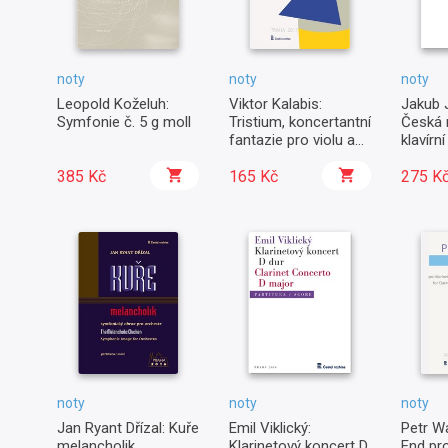
noty
noty
noty
Leopold Koželuh:
Viktor Kalabis:
Jakub 
Symfonie č. 5 g moll
Tristium, koncertantní
Česká 
fantazie pro violu a
klavírn
smyčcové nástroje,
385 Kč
op. 56 / klavírní výtah
165 Kč
275 K
noty
noty
noty
Jan Ryant Dřízal: Kuře
Emil Viklický:
Petr W
melancholik
Klarinetový koncert D
End pro