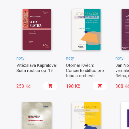
noty
noty
noty
Vítězslava Kaprálová:
Otomar Kvěch:
Jan No
Suita rustica op. 19
Concerto idillico pro
vernal
tubu a orchestr
flétnu
orchest
253 Kč
198 Kč
celest
308 K