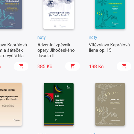
noty
noty
ava Kaprálová:
Adventní zpěvník
Vítězslava Kaprálová:
 a šáteček
opery Jihočeského
Ilena op. 15
pro vyšší hlas
divadla II
estr
č
385 Kč
198 Kč