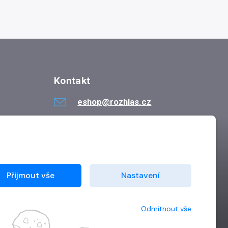
Kontakt
eshop@rozhlas.cz
724 819 319
Po - Pá 8:30 - 16:30
Přijmout vše
Nastavení
Odmítnout vše