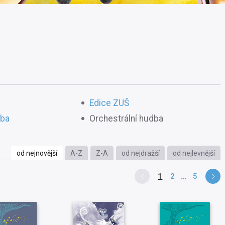
Edice ZUŠ
dba
Orchestrální hudba
od nejnovější
A-Z
Z-A
od nejdražší
od nejlevnější
1
2
5