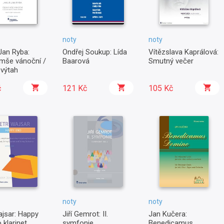
noty
noty
Jan Ryba:
Ondřej Soukup: Lída
Vítězslava Kaprálová:
mše vánoční /
Baarová
Smutný večer
í výtah
č
121 Kč
105 Kč
noty
noty
ajsar: Happy
Jiří Gemrot: II.
Jan Kučera:
 klarinet,
symfonie
Benedicamus