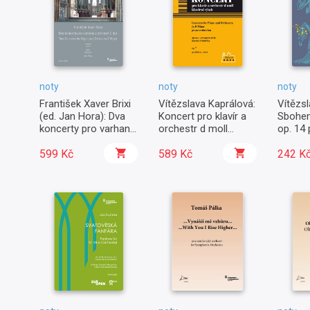
noty
noty
noty
František Xaver Brixi
Vítězslava Kaprálová:
Vítězsl
(ed. Jan Hora): Dva
Koncert pro klavír a
Sbohem
koncerty pro varhany
orchestr d moll
op. 14 
a orchestr C dur
(klavírní výtah)
a orch
599 Kč
589 Kč
242 K