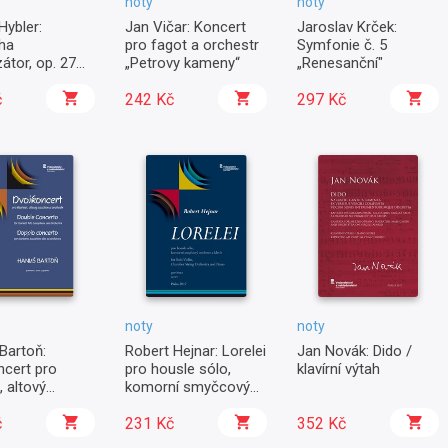
noty
noty
Hybler:
Jan Vičar: Koncert
Jaroslav Krček:
cha
pro fagot a orchestr
Symfonie č. 5
zátor, op. 27
„Petrovy kameny“
„Renesanční"
morní soubor
č
242 Kč
297 Kč
noty
noty
Bartoň:
Robert Hejnar: Lorelei
Jan Novák: Dido /
ncert pro
pro housle sólo,
klavírní výtah
, altový
komorní smyčcový
n a orchestr
orchestr a klavír
č
231 Kč
352 Kč