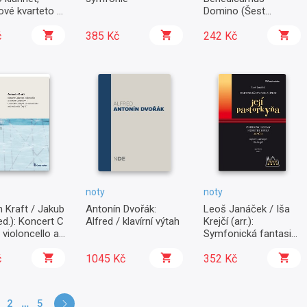
vé kvarteto a
Domino (Šest
vý orchestr
vánočních písní)
č
385 Kč
242 Kč
noty
noty
 Kraft / Jakub
Antonín Dvořák:
Leoš Janáček / Iša
ed.): Koncert C
Alfred / klavírní výtah
Krejčí (arr.):
 violoncello a
Symfonická fantasie
r „Seydlův“
z opery Její
č
1045 Kč
pastorkyňa Leoše
352 Kč
Janáčka
2
5