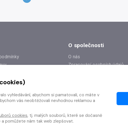
O společnosti
podmínky
O nás
avy
Zpracování osobních údajů
e
Zásady práce s cookies
 cookies)
Klub Radioservis
í dotazy
Kontakty
valo vyhledávání, abychom si pamatovali, co máte v
í od smlouvy
y, abychom vás neobtěžovali nevhodnou reklamou a
uborů cookies
, tj. malých souborů, které se dočasně
te a pomůžete nám tak web zlepšovat.