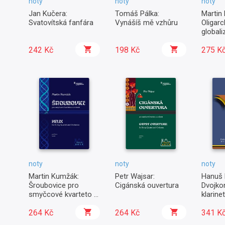
noty
noty
noty
Jan Kučera:
Tomáš Pálka:
Martin 
Svatovítská fanfára
Vynášíš mě vzhůru
Oligar
globali
pro ko
242 Kč
198 Kč
275 K
noty
noty
noty
Martin Kumžák:
Petr Wajsar:
Hanuš 
Šroubovice pro
Cigánská ouvertura
Dvojko
smyčcové kvarteto a
klarinet
orchestr
saxofo
264 Kč
264 Kč
341 K