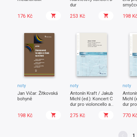
dur
smyčco
smyčco
176 Kč
253 Kč
198 K
noty
noty
noty
Jan Vičar: Žítkovská
Antonín Kraft / Jakub
Antonín
bohyně
Michl (ed.): Koncert C
Michl (
dur pro violoncello a
dur pro
orchestr „Seydlův“
orchest
198 Kč
(partitura)
275 Kč
(party)
770 K
1