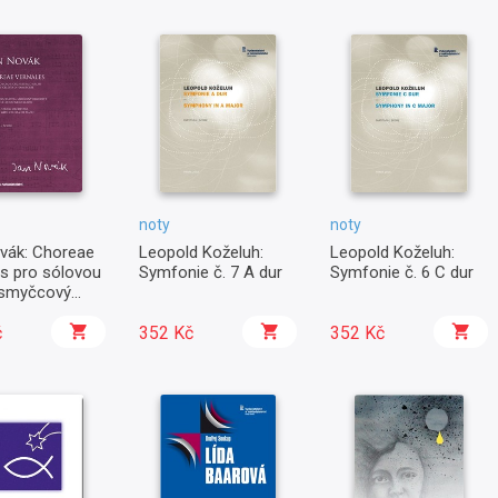
noty
noty
vák: Choreae
Leopold Koželuh:
Leopold Koželuh:
es pro sólovou
Symfonie č. 7 A dur
Symfonie č. 6 C dur
, smyčcový
r a harfu s
ou/klavírem
č
352 Kč
352 Kč