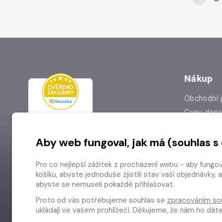
Nákup
Obchodní 
Ceny dopr
Reklamac
Aby web fungoval, jak má (souhlas s
Prodejna
Nejčastějš
Pro co nejlepší zážitek z procházení webu - aby fungo
Odstoupen
košíku, abyste jednoduše zjistili stav vaší objednávk
abyste se nemuseli pokaždé přihlašovat.
Proto od vás potřebujeme souhlas se
zpracováním so
ukládají ve vašem prohlížeči. Děkujeme, že nám ho dá