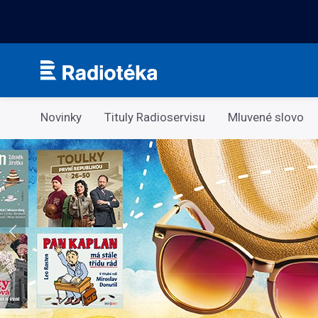
Kategorie
Novinky
Tituly Radioservisu
Mluvené slovo
Co si v létě pustíte do sluchátek?