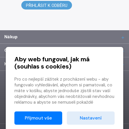
PŘIHLÁSIT K ODBĚRU
Nákup
O společnosti
Aby web fungoval, jak má
Kontakt
(souhlas s cookies)
Pro co nejlepší zážitek z procházení webu - aby
fungovalo vyhledávání, abychom si pamatovali, co
máte v košíku, abyste jednoduše zjistili stav vaší
objednávky, abychom vás neobtěžovali nevhodnou
reklamou a abyste se nemuseli pokaždé
přihlašovat.
Proto od vás potřebujeme souhlas se
Přijmout vše
Nastavení
zpracováním souborů cookies
, tj. malých souborů,
které se dočasně ukládají ve vašem prohlížeči.