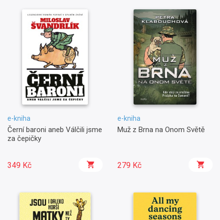
e-kniha
e-kniha
Černí baroni aneb Válčili jsme
Muž z Brna na Onom Světě
za čepičky
349 Kč
279 Kč