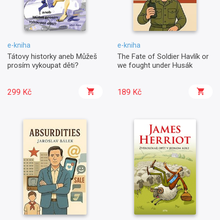
e-kniha
e-kniha
Tátovy historky aneb Můžeš
The Fate of Soldier Havlík or
prosím vykoupat děti?
we fought under Husák
299 Kč
189 Kč