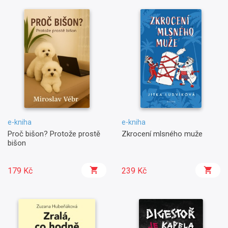
e-kniha
e-kniha
Proč bišon? Protože prostě
Zkrocení mlsného muže
bišon
179 Kč
239 Kč