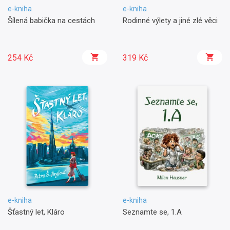
e-kniha
e-kniha
Šílená babička na cestách
Rodinné výlety a jiné zlé věci
254 Kč
319 Kč
e-kniha
e-kniha
Šťastný let, Kláro
Seznamte se, 1.A