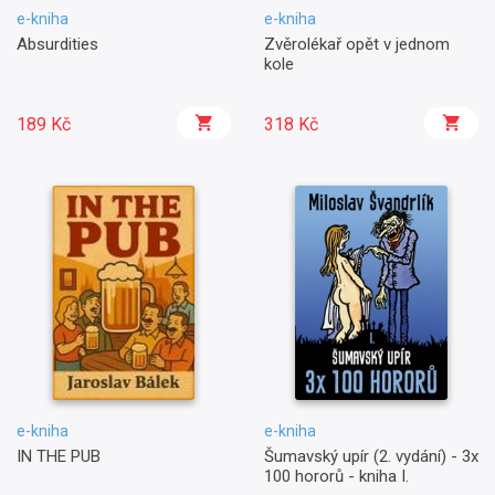
e-kniha
e-kniha
Absurdities
Zvěrolékař opět v jednom
kole
189 Kč
318 Kč
e-kniha
e-kniha
IN THE PUB
Šumavský upír (2. vydání) - 3x
100 hororů - kniha I.