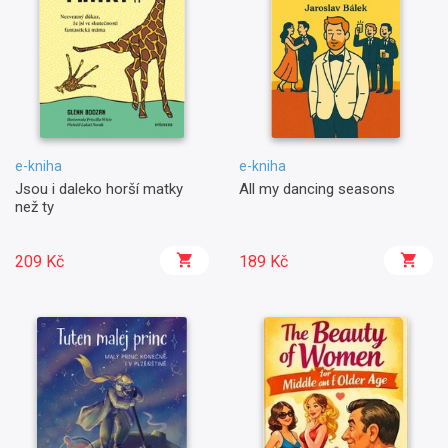
e-kniha
e-kniha
Jsou i daleko horší matky
All my dancing seasons
než ty
209 Kč
189 Kč