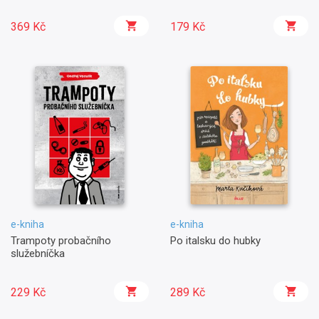
369 Kč
179 Kč
e-kniha
e-kniha
Trampoty probačního
Po italsku do hubky
služebníčka
229 Kč
289 Kč