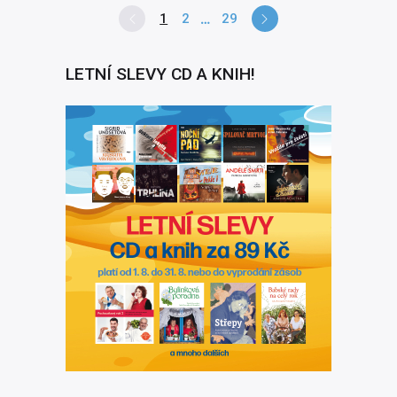
1
2
29
LETNÍ SLEVY CD A KNIH!