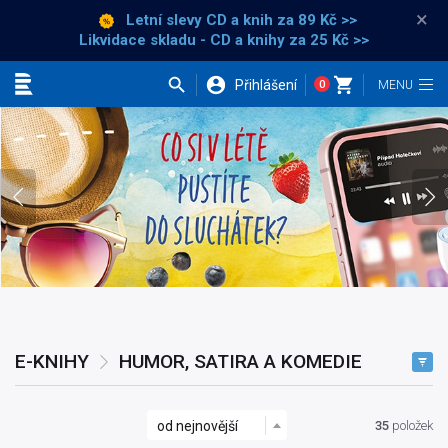
×
Letní slevy CD a knih
za 89 Kč >>
Likvidace skladu - CD a knihy za 25 Kč >>
Přihlášení
0
Kategorie
Co si v létě pustíte do sluchátek?
E-KNIHY
HUMOR, SATIRA A KOMEDIE
od nejnovější
35
položek