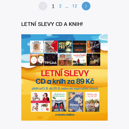
1
2
12
LETNÍ SLEVY CD A KNIH!