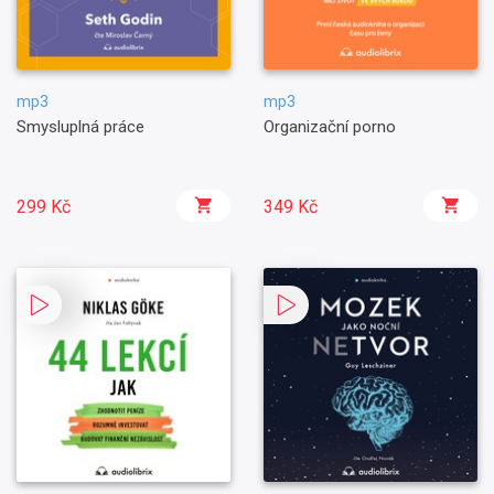
mp3
mp3
Smysluplná práce
Organizační porno
299 Kč
349 Kč