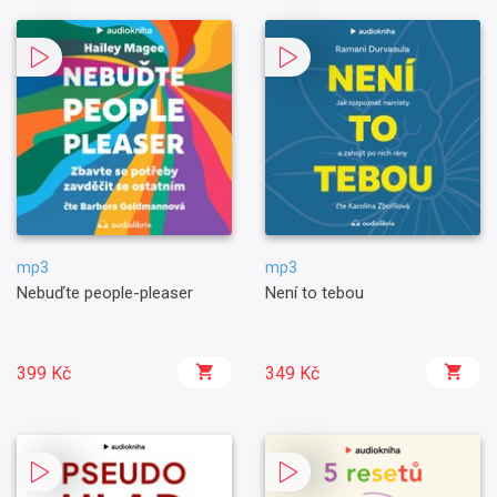
mp3
mp3
Nebuďte people-pleaser
Není to tebou
399 Kč
349 Kč