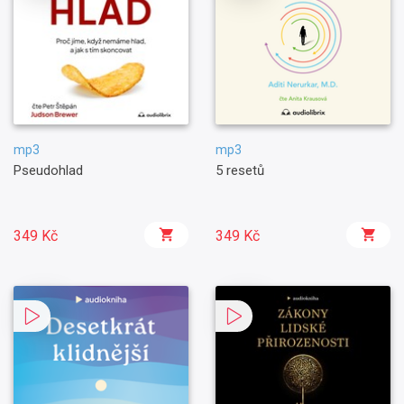
mp3
mp3
Pseudohlad
5 resetů
349 Kč
349 Kč