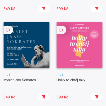
349 Kč
399 Kč
mp3
mp3
Myslet jako Sokrates
Holky to chtěj taky
349 Kč
399 Kč