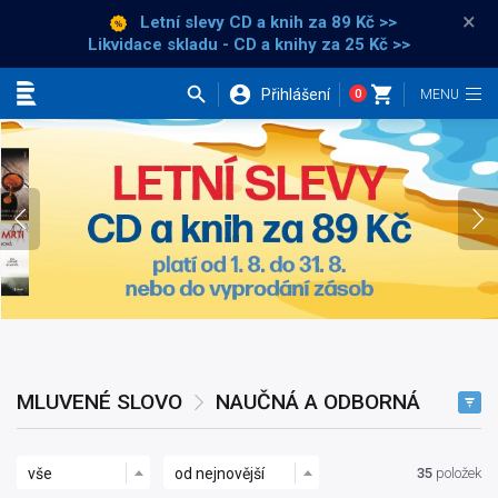
×
Letní slevy CD a knih
za 89 Kč >>
Likvidace skladu - CD a knihy za 25 Kč >>
Přihlášení
0
etní slevy CD
Kategorie
D
MLUVENÉ SLOVO
NAUČNÁ A ODBORNÁ
vše
od nejnovější
35
položek