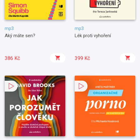
mp3
mp3
Aký máte sen?
Lék proti vyhoření
386 Kč
399 Kč