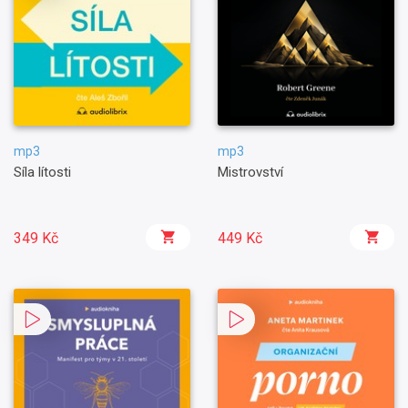
mp3
mp3
Síla lítosti
Mistrovství
349 Kč
449 Kč