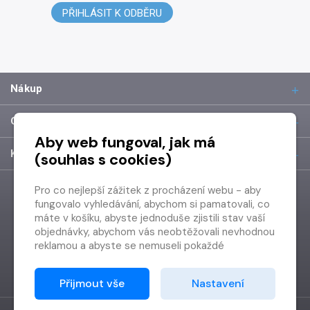
PŘIHLÁSIT K ODBĚRU
Nákup
O společnosti
Aby web fungoval, jak má
Kontakt
(souhlas s cookies)
Pro co nejlepší zážitek z procházení webu - aby
fungovalo vyhledávání, abychom si pamatovali, co
máte v košíku, abyste jednoduše zjistili stav vaší
objednávky, abychom vás neobtěžovali nevhodnou
reklamou a abyste se nemuseli pokaždé
přihlašovat.
Proto od vás potřebujeme souhlas se
Přijmout vše
Nastavení
zpracováním souborů cookies
, tj. malých souborů,
které se dočasně ukládají ve vašem prohlížeči.