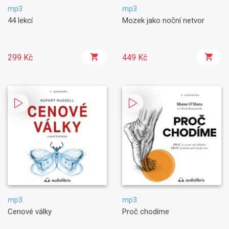
mp3
mp3
44 lekcí
Mozek jako noční netvor
299 Kč
449 Kč
mp3
mp3
Cenové války
Proč chodíme