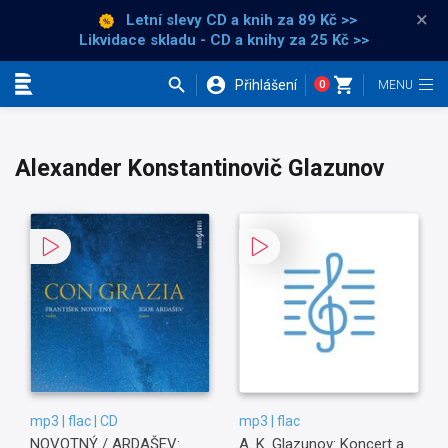
×
Letní slevy CD a knih
za 89 Kč >>
Likvidace skladu - CD a knihy za 25 Kč >>
Přihlášení
0
Kategorie
Alexander Konstantinovič Glazunov
mp3 | flac | CD
mp3 | flac
NOVOTNÝ / ARDAŠEV:
A. K. Glazunov: Koncert a