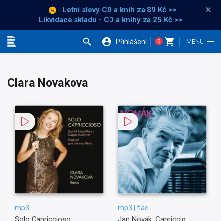
×
Letní slevy CD a knih
za 89 Kč >>
Likvidace skladu - CD a knihy za 25 Kč >>
Přihlášení
0
Kategorie
Clara Novakova
mp3
mp3 | flac
Solo Capriccioso
Jan Novák: Capriccio,