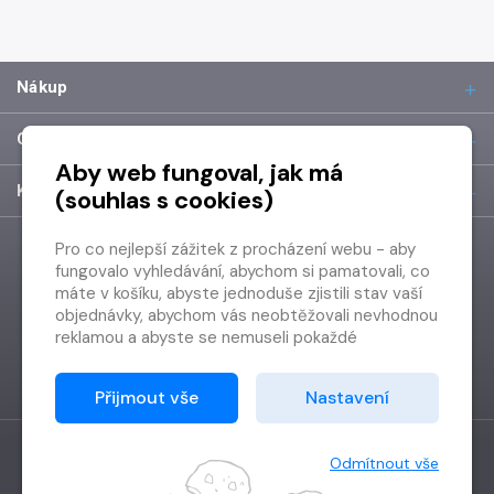
Nákup
O společnosti
Aby web fungoval, jak má
Kontakt
(souhlas s cookies)
Pro co nejlepší zážitek z procházení webu - aby
fungovalo vyhledávání, abychom si pamatovali, co
máte v košíku, abyste jednoduše zjistili stav vaší
objednávky, abychom vás neobtěžovali nevhodnou
reklamou a abyste se nemuseli pokaždé
přihlašovat.
Proto od vás potřebujeme souhlas se
Přijmout vše
Nastavení
zpracováním souborů cookies
, tj. malých souborů,
které se dočasně ukládají ve vašem prohlížeči.
Děkujeme, že nám ho dáte a pomůžete nám tak
Odmítnout vše
web zlepšovat.
Vytvořilo
Grand IT s.r.o.