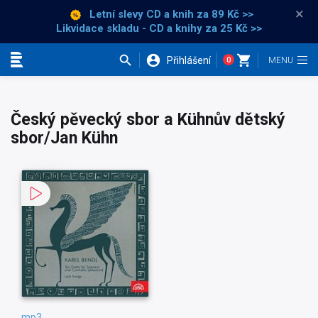
×
Letní slevy CD a knih
za 89 Kč >>
Likvidace skladu - CD a knihy za 25 Kč >>
Přihlášení
0
Kategorie
Český pěvecký sbor a Kühnův dětský
sbor/Jan Kühn
mp3