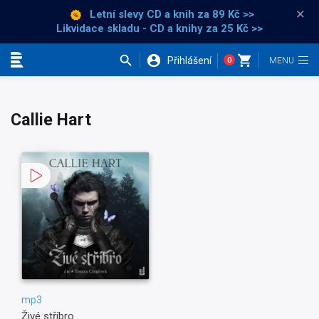
×
Letní slevy CD a knih
za 89 Kč >>
Likvidace skladu - CD a knihy za 25 Kč >>
Přihlášení
0
Kategorie
Callie Hart
mp3
Živé stříbro