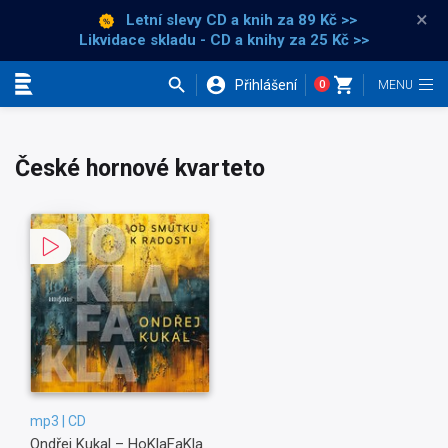
×
Letní slevy CD a knih
za 89 Kč >>
Likvidace skladu - CD a knihy za 25 Kč >>
Přihlášení
0
Kategorie
České hornové kvarteto
mp3 | CD
Ondřej Kukal – HoKlaFaKla