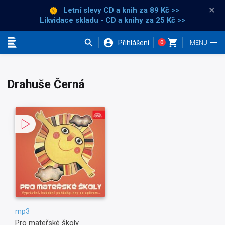
×
Letní slevy CD a knih
za 89 Kč >>
Likvidace skladu - CD a knihy za 25 Kč >>
Přihlášení
0
Kategorie
Drahuše Černá
mp3
Pro mateřské školy