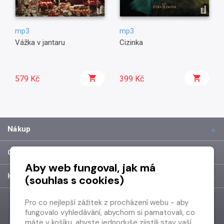
mp3
mp3
Vážka v jantaru
Cizinka
579 Kč
399 Kč
Nákup
O společnosti
Aby web fungoval, jak má
Kontakt
(souhlas s cookies)
Pro co nejlepší zážitek z procházení webu - aby
fungovalo vyhledávání, abychom si pamatovali, co
máte v košíku, abyste jednoduše zjistili stav vaší