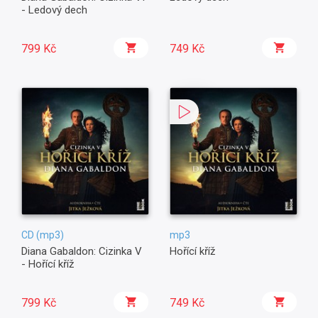
- Ledový dech
799 Kč
749 Kč
CD (mp3)
mp3
Diana Gabaldon: Cizinka V
Hořící kříž
- Hořící kříž
799 Kč
749 Kč