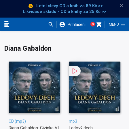
×
Letní slevy CD a knih
za 89 Kč >>
Likvidace skladu - CD a knihy za 25 Kč >>
Přihlášení
0
Kategorie
Diana Gabaldon
CD (mp3)
mp3
Diana Gabaldon: Cizinka VI
Ledový dech