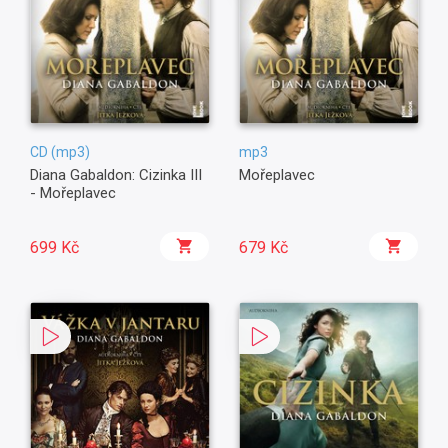
CD (mp3)
mp3
Diana Gabaldon: Cizinka III
Mořeplavec
- Mořeplavec
699 Kč
679 Kč