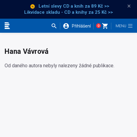
×
Letní slevy CD a knih
za 89 Kč >>
Likvidace skladu - CD a knihy za 25 Kč >>
Přihlášení
0
Kategorie
Hana Vávrová
Od daného autora nebyly nalezeny žádné publikace.