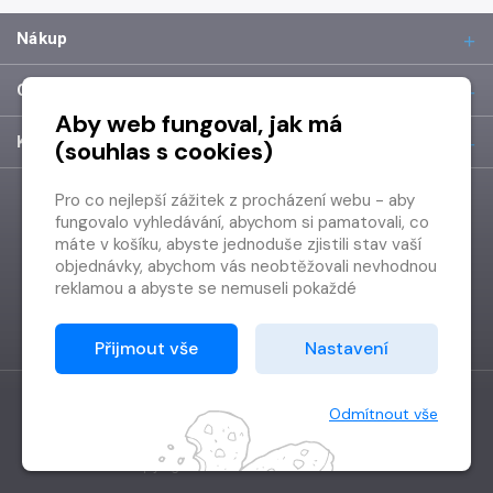
Nákup
O společnosti
Aby web fungoval, jak má
Kontakt
(souhlas s cookies)
Pro co nejlepší zážitek z procházení webu - aby
fungovalo vyhledávání, abychom si pamatovali, co
máte v košíku, abyste jednoduše zjistili stav vaší
objednávky, abychom vás neobtěžovali nevhodnou
reklamou a abyste se nemuseli pokaždé
přihlašovat.
Proto od vás potřebujeme souhlas se
Přijmout vše
Nastavení
zpracováním souborů cookies
, tj. malých souborů,
které se dočasně ukládají ve vašem prohlížeči.
Děkujeme, že nám ho dáte a pomůžete nám tak
Odmítnout vše
web zlepšovat.
Vytvořilo
Grand IT s.r.o.
Copyright © 2026 Radioservis a.s.