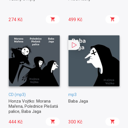
274 Kč
499 Kč
CD (mp3)
mp3
Honza Vojtko: Morana
Baba Jaga
Mařena, Polednice Plešatá
palice, Baba Jaga
444 Kč
300 Kč