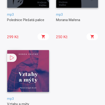
mp3
mp3
Polednice Plešatá palice
Morana Mařena
299 Kč
250 Kč
mp3
Vztahy a mýty