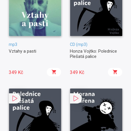
mp3
CD (mp3)
Vztahy a pasti
Honza Vojtko: Polednice
Plešatá palice
349 Kč
349 Kč