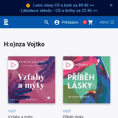
×
Letní slevy CD a knih
za 89 Kč >>
Likvidace skladu - CD a knihy za 25 Kč >>
Přihlášení
0
Kategorie
H:o)nza Vojtko
mp3
mp3
Vzťahy a mýty
Příběh lásky