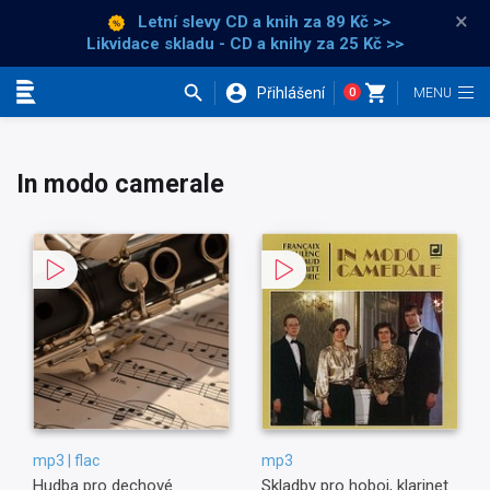
×
Letní slevy CD a knih
za 89 Kč >>
Likvidace skladu - CD a knihy za 25 Kč >>
Přihlášení
0
Kategorie
In modo camerale
mp3 | flac
mp3
Hudba pro dechové
Skladby pro hoboj, klarinet