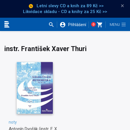
×
Letní slevy CD a knih
za 89 Kč >>
Likvidace skladu - CD a knihy za 25 Kč >>
Přihlášení
0
Kategorie
instr. František Xaver Thuri
noty
Antonín Dvořák (instr. F. X.